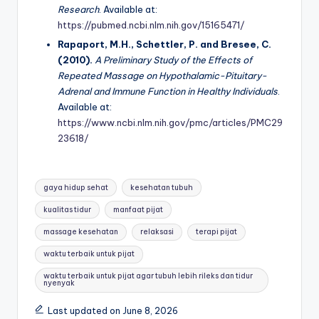
Research
. Available at:
https://pubmed.ncbi.nlm.nih.gov/15165471/
Rapaport, M.H., Schettler, P. and Bresee, C.
(2010).
A Preliminary Study of the Effects of
Repeated Massage on Hypothalamic-Pituitary-
Adrenal and Immune Function in Healthy Individuals
.
Available at:
https://www.ncbi.nlm.nih.gov/pmc/articles/PMC29
23618/
Tags:
gaya hidup sehat
kesehatan tubuh
kualitas tidur
manfaat pijat
massage kesehatan
relaksasi
terapi pijat
waktu terbaik untuk pijat
waktu terbaik untuk pijat agar tubuh lebih rileks dan tidur
nyenyak
Last updated on June 8, 2026