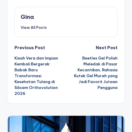
Gina
View All Posts
Post
Previous Post
Next Post
Kisah Vera dan Impian
Beetles Gel Polish
navigation
Kembali Bergerak:
Meledak di Pasar
Babak Baru
Kecantikan, Rahasia
Transformasi
Kutek Gel Murah yang
Kesehatan Tulang di
Jadi Favorit Jutaan
Siloam Orthovolution
Pengguna
2026