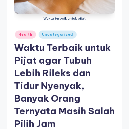
e
di
Waktu terbaik untuk pijat
a
Posted
Health
Uncategorized
in
Waktu Terbaik untuk
Pijat agar Tubuh
Lebih Rileks dan
Tidur Nyenyak,
Banyak Orang
Ternyata Masih Salah
Pilih Jam