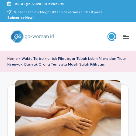
Thu, Aug 6, 2026
-
11:51:47 PM
Skip
Subscribe to our bloghashter & never miss our best posts.
Subscribe Now!
to
content
G
Portal
Lifestyle
o
Home
»
Waktu Terbaik untuk Pijat agar Tubuh Lebih Rileks dan Tidur
Untuk
Nyenyak, Banyak Orang Ternyata Masih Salah Pilih Jam
-
Wanita
Indonesia
W
o
m
a
n
M