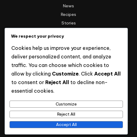
News
Recipes
Stories
Technology
We respect your privacy
Travel
Cookies help us improve your experience,
Uncategorized
deliver personalized content, and analyze
traffic. You can choose which cookies to
Informasi
allow by clicking
Customize
. Click
Accept All
to consent or
Reject All
to decline non-
Hak Cipta
essential cookies.
Kebijakan Privasi
Tentang Kami
Customize
Reject All
Accept All
Copyright @ 2025 | Go-Woman. All Rights Reserved