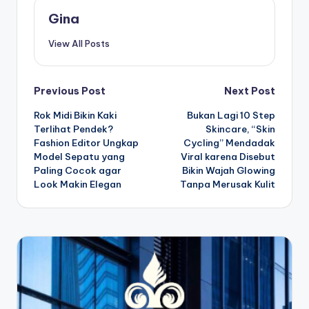
Gina
View All Posts
Post
Previous Post
Next Post
Rok Midi Bikin Kaki
Bukan Lagi 10 Step
navigation
Terlihat Pendek?
Skincare, “Skin
Fashion Editor Ungkap
Cycling” Mendadak
Model Sepatu yang
Viral karena Disebut
Paling Cocok agar
Bikin Wajah Glowing
Look Makin Elegan
Tanpa Merusak Kulit