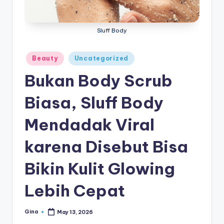
e
di
Sluff Body
a
Posted
Beauty
Uncategorized
in
Bukan Body Scrub
Biasa, Sluff Body
Mendadak Viral
karena Disebut Bisa
Bikin Kulit Glowing
Lebih Cepat
Gina
May 13, 2026
Posted
by