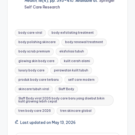
Health
, 18(4), pp. 393–410. Available at:
Springer
Self Care Research
Tags:
body care viral
body exfoliating treatment
body polishing skincare
body renewal treatment
body scrub premium
eksfoliasi tubuh
glowing skin body care
kulit cerah alami
luxury body care
perawatan kulit tubuh
produk body care terbaru
self care modern
skincare tubuh viral
Sluff Body
Sluff Body viral 2026 body care baru yang disebut bikin
kulit glowing lebih cepat
tren body care 2026
tren skincare global
Last updated on May 13, 2026