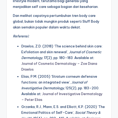
lifestyle modern, terutama bagi generasi yang
menjadikan self care sebagai bagian dari keseharian.
Dan melihat cepatnya pertumbuhan tren body care
global, bukan tidak mungkin produk seperti Sluff Body
akan semakin populer dalam waktu dekat.
Referensi:
Draelos, Z.D. (2018) ‘The science behind skin care:
Exfoliation and skin renewal’,
Journal of Cosmetic
Dermatology
, 17(2), pp. 180–183. Available at:
Journal of Cosmetic Dermatology – Zoe Diana
Draelos
Elias, P.M. (2005) ‘Stratum corneum defensive
functions: an integrated view’,
Journal of
Investigative Dermatology
, 125(2), pp. 183–200.
Available at:
Journal of Investigative Dermatology
– Peter Elias
Grzanka, R.J., Mann, E.S. and Elliott, K.P. (2020) ‘The
Emotional Politics of Self-Care’,
Social Theory &