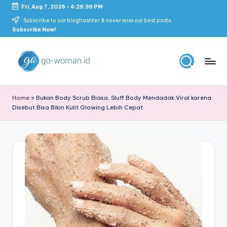
Fri, Aug 7, 2026
-
4:26:37 PM
Skip
Subscribe to our bloghashter & never miss our best posts.
Subscribe Now!
to
content
G
Portal
Lifestyle
o
Home
»
Bukan Body Scrub Biasa, Sluff Body Mendadak Viral karena
Untuk
Disebut Bisa Bikin Kulit Glowing Lebih Cepat
-
Wanita
Indonesia
W
o
m
a
n
M