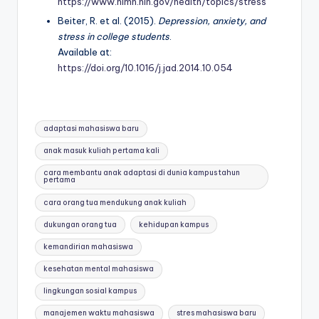
https://www.nimh.nih.gov/health/topics/stress
Beiter, R. et al. (2015).
Depression, anxiety, and
stress in college students
.
Available at:
https://doi.org/10.1016/j.jad.2014.10.054
Tags:
adaptasi mahasiswa baru
anak masuk kuliah pertama kali
cara membantu anak adaptasi di dunia kampus tahun
pertama
cara orang tua mendukung anak kuliah
dukungan orang tua
kehidupan kampus
kemandirian mahasiswa
kesehatan mental mahasiswa
lingkungan sosial kampus
manajemen waktu mahasiswa
stres mahasiswa baru