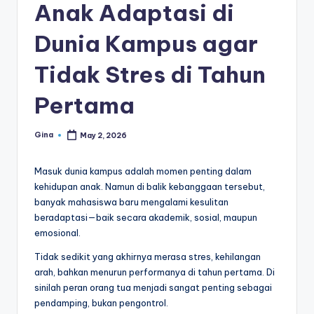
Anak Adaptasi di
di
a
Dunia Kampus agar
Tidak Stres di Tahun
Pertama
Gina
May 2, 2026
Posted
by
Masuk dunia kampus adalah momen penting dalam
kehidupan anak. Namun di balik kebanggaan tersebut,
banyak mahasiswa baru mengalami kesulitan
beradaptasi—baik secara akademik, sosial, maupun
emosional.
Tidak sedikit yang akhirnya merasa stres, kehilangan
arah, bahkan menurun performanya di tahun pertama. Di
sinilah peran orang tua menjadi sangat penting sebagai
pendamping, bukan pengontrol.