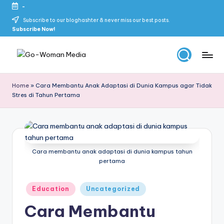
-
Skip
Subscribe to our bloghashter & never miss our best posts.
Subscribe Now!
to
content
G
Portal
Lifestyle
o
Home
»
Cara Membantu Anak Adaptasi di Dunia Kampus agar Tidak
Untuk
Stres di Tahun Pertama
-
Wanita
Indonesia
W
o
m
Cara membantu anak adaptasi di dunia kampus tahun
pertama
a
n
Posted
Education
Uncategorized
in
M
Cara Membantu
e