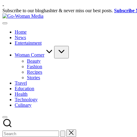
Skip
-
to
Subscribe to our bloghashter & never miss our best posts.
Subscribe
content
Go-
Portal
Woman
Lifestyle
Media
Home
Untuk
News
Wanita
Entertainment
Indonesia
Woman Corner
Beauty
Fashion
Recipes
Stories
Travel
Education
Health
Technology
Culinary