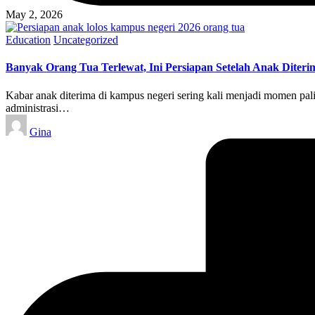
May 2, 2026
Posted
Education
Uncategorized
in
Banyak Orang Tua Terlewat, Ini Persiapan Setelah Anak Diter
Kabar anak diterima di kampus negeri sering kali menjadi momen pali
administrasi…
Posted
Gina
by