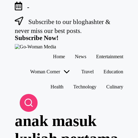
-
Subscribe to our bloghashter &
Skip
to
never miss our best posts.
content
Subscribe Now!
G
Portal
Home
News
Entertainment
o-
Lifestyle
W
Untuk
Wanita
o
Woman Corner
Travel
Education
Indonesia
m
a
Health
Technology
Culinary
n
M
e
di
a
anak masuk