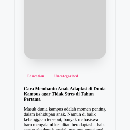
Posted
Education
Uncategorized
in
Cara Membantu Anak Adaptasi di Dunia
Kampus agar Tidak Stres di Tahun
Pertama
Masuk dunia kampus adalah momen penting
dalam kehidupan anak. Namun di balik
kebanggaan tersebut, banyak mahasiswa
baru mengalami kesulitan beradaptasi—baik
secara akademik, sosial, maupun emosional.