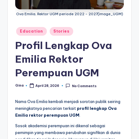
e
di
Ova Emilia, Rektor UGM periode 2022 - 2027(image_UGM)
a
Posted
Education
Stories
in
Profil Lengkap Ova
Emilia Rektor
Perempuan UGM
Gina
April 28, 2026
No Comments
Posted
by
Nama Ova Emilia kembali menjadi sorotan publik seiring
meningkatnya pencarian terkait
profil lengkap Ova
Emilia rektor perempuan UGM
.
Sosok akademisi perempuan ini dikenal sebagai
pemimpin yang membawa perubahan signifikan di dunia