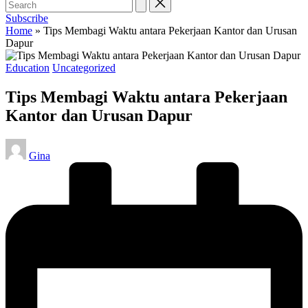
Subscribe
Home
»
Tips Membagi Waktu antara Pekerjaan Kantor dan Urusan
Dapur
Posted
Education
Uncategorized
in
Tips Membagi Waktu antara Pekerjaan
Kantor dan Urusan Dapur
Posted
Gina
by