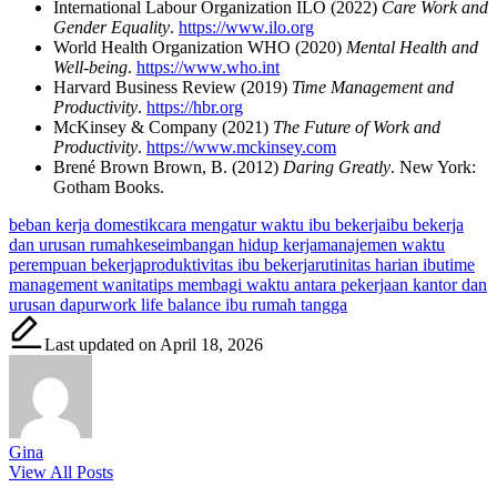
International Labour Organization ILO (2022)
Care Work and
Gender Equality
.
https://www.ilo.org
World Health Organization WHO (2020)
Mental Health and
Well-being
.
https://www.who.int
Harvard Business Review (2019)
Time Management and
Productivity
.
https://hbr.org
McKinsey & Company (2021)
The Future of Work and
Productivity
.
https://www.mckinsey.com
Brené Brown Brown, B. (2012)
Daring Greatly
. New York:
Gotham Books.
Tags:
beban kerja domestik
cara mengatur waktu ibu bekerja
ibu bekerja
dan urusan rumah
keseimbangan hidup kerja
manajemen waktu
perempuan bekerja
produktivitas ibu bekerja
rutinitas harian ibu
time
management wanita
tips membagi waktu antara pekerjaan kantor dan
urusan dapur
work life balance ibu rumah tangga
Last updated on April 18, 2026
Gina
View All Posts