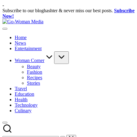
Skip
-
to
Subscribe to our bloghashter & never miss our best posts.
Subscribe
content
Now!
Go-
Portal
Woman
Lifestyle
Media
Home
Untuk
News
Wanita
Entertainment
Indonesia
Woman Corner
Beauty
Fashion
Recipes
Stories
Travel
Education
Health
Technology
Culinary