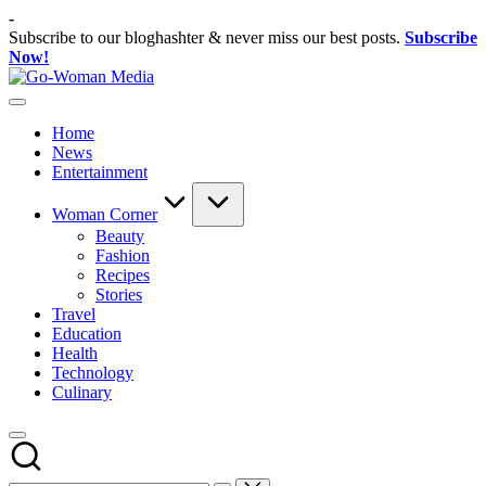
Skip
-
to
Subscribe to our bloghashter & never miss our best posts.
Subscribe
content
Now!
Go-
Portal
Woman
Lifestyle
Media
Home
Untuk
News
Wanita
Entertainment
Indonesia
Woman Corner
Beauty
Fashion
Recipes
Stories
Travel
Education
Health
Technology
Culinary