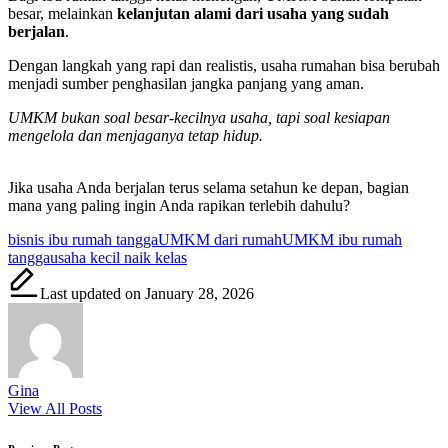
besar, melainkan
kelanjutan alami dari usaha yang sudah
berjalan
.
Dengan langkah yang rapi dan realistis, usaha rumahan bisa berubah
menjadi sumber penghasilan jangka panjang yang aman.
UMKM bukan soal besar-kecilnya usaha, tapi soal kesiapan
mengelola dan menjaganya tetap hidup.
Jika usaha Anda berjalan terus selama setahun ke depan, bagian
mana yang paling ingin Anda rapikan terlebih dahulu?
Tags:
bisnis ibu rumah tangga
UMKM dari rumah
UMKM ibu rumah
tangga
usaha kecil naik kelas
Last updated on January 28, 2026
Gina
View All Posts