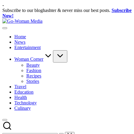
Skip
-
to
Subscribe to our bloghashter & never miss our best posts.
Subscribe
content
Now!
Go-
Portal
Woman
Lifestyle
Media
Home
Untuk
News
Wanita
Entertainment
Indonesia
Woman Corner
Beauty
Fashion
Recipes
Stories
Travel
Education
Health
Technology
Culinary