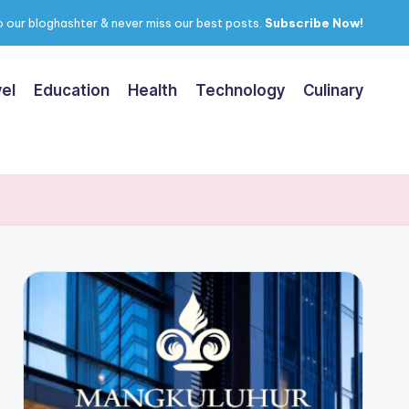
 our bloghashter & never miss our best posts.
Subscribe Now!
el
Education
Health
Technology
Culinary