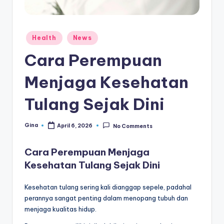
e
di
a
Posted
Health
News
in
Cara Perempuan
Menjaga Kesehatan
Tulang Sejak Dini
Gina
April 6, 2026
No Comments
Posted
by
Cara Perempuan Menjaga
Kesehatan Tulang Sejak Dini
Kesehatan tulang sering kali dianggap sepele, padahal
perannya sangat penting dalam menopang tubuh dan
menjaga kualitas hidup.