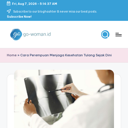
Fri, Aug 7, 2026
-
5:14:38 AM
Skip
Subscribe to our bloghashter & never miss our best posts.
Subscribe Now!
to
content
G
Portal
Lifestyle
o
Home
»
Cara Perempuan Menjaga Kesehatan Tulang Sejak Dini
Untuk
-
Wanita
Indonesia
W
o
m
a
n
M