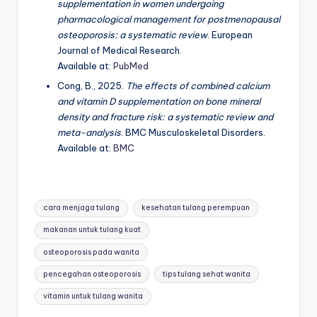
supplementation in women undergoing
pharmacological management for postmenopausal
osteoporosis: a systematic review
. European
Journal of Medical Research.
Available at:
PubMed
Cong, B., 2025.
The effects of combined calcium
and vitamin D supplementation on bone mineral
density and fracture risk: a systematic review and
meta-analysis
. BMC Musculoskeletal Disorders.
Available at:
BMC
Tags:
cara menjaga tulang
kesehatan tulang perempuan
makanan untuk tulang kuat
osteoporosis pada wanita
pencegahan osteoporosis
tips tulang sehat wanita
vitamin untuk tulang wanita