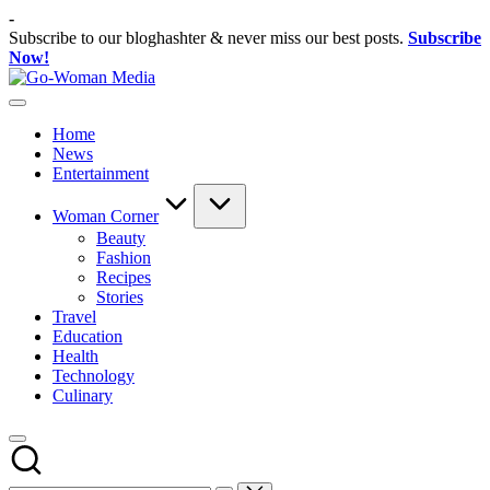
Skip
-
to
Subscribe to our bloghashter & never miss our best posts.
Subscribe
content
Now!
Go-
Portal
Woman
Lifestyle
Media
Home
Untuk
News
Wanita
Entertainment
Indonesia
Woman Corner
Beauty
Fashion
Recipes
Stories
Travel
Education
Health
Technology
Culinary