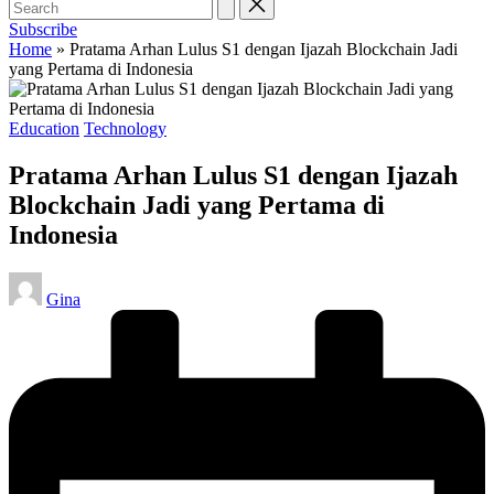
Subscribe
Home
»
Pratama Arhan Lulus S1 dengan Ijazah Blockchain Jadi
yang Pertama di Indonesia
Posted
Education
Technology
in
Pratama Arhan Lulus S1 dengan Ijazah
Blockchain Jadi yang Pertama di
Indonesia
Posted
Gina
by