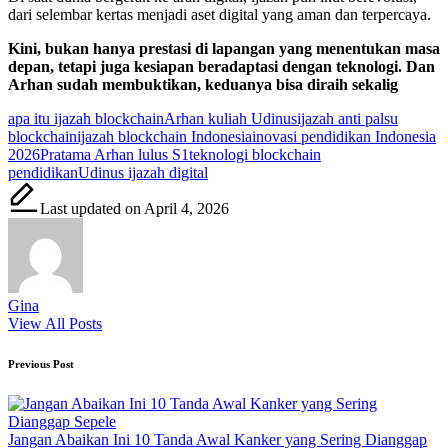
dari selembar kertas menjadi aset digital yang aman dan terpercaya.
Kini, bukan hanya prestasi di lapangan yang menentukan masa
depan, tetapi juga kesiapan beradaptasi dengan teknologi. Dan
Arhan sudah membuktikan, keduanya bisa diraih sekalig
Tags:
apa itu ijazah blockchain
Arhan kuliah Udinus
ijazah anti palsu
blockchain
ijazah blockchain Indonesia
inovasi pendidikan Indonesia
2026
Pratama Arhan lulus S1
teknologi blockchain
pendidikan
Udinus ijazah digital
Last updated on April 4, 2026
Gina
View All Posts
Post
Previous Post
navigation
Jangan Abaikan Ini 10 Tanda Awal Kanker yang Sering Dianggap