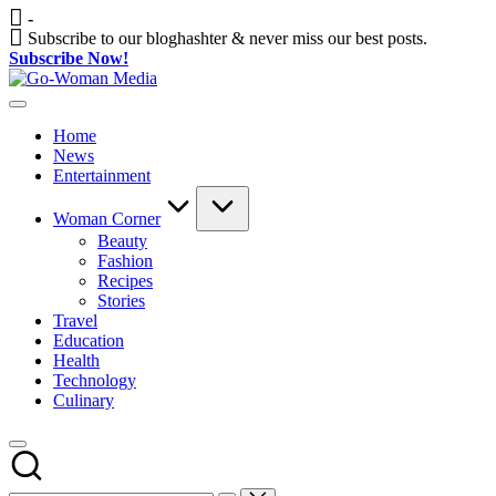
Skip
-
to
Subscribe to our bloghashter & never miss our best posts.
content
Subscribe Now!
Go-
Portal
Woman
Lifestyle
Media
Home
Untuk
News
Wanita
Entertainment
Indonesia
Woman Corner
Beauty
Fashion
Recipes
Stories
Travel
Education
Health
Technology
Culinary