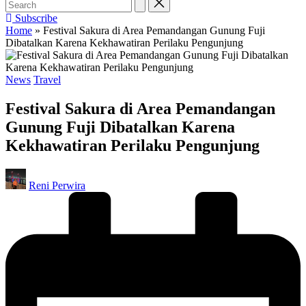
Subscribe
Home
»
Festival Sakura di Area Pemandangan Gunung Fuji
Dibatalkan Karena Kekhawatiran Perilaku Pengunjung
Posted
News
Travel
in
Festival Sakura di Area Pemandangan
Gunung Fuji Dibatalkan Karena
Kekhawatiran Perilaku Pengunjung
Posted
Reni Perwira
by