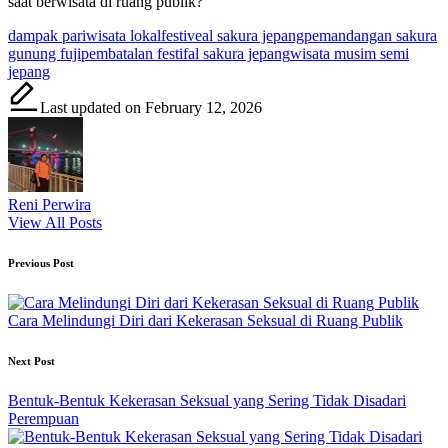
saat berwisata di ruang publik?
Tags:
dampak pariwisata lokal
festiveal sakura jepang
pemandangan sakura
gunung fuji
pembatalan festifal sakura jepang
wisata musim semi
jepang
Last updated on February 12, 2026
Reni Perwira
View All Posts
Post
Previous Post
navigation
Cara Melindungi Diri dari Kekerasan Seksual di Ruang Publik
Next Post
Bentuk-Bentuk Kekerasan Seksual yang Sering Tidak Disadari
Perempuan