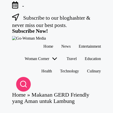
-
Subscribe to our bloghashter &
Skip
to
never miss our best posts.
content
Subscribe Now!
G
Portal
Home
News
Entertainment
o-
Lifestyle
W
Untuk
Wanita
o
Woman Corner
Travel
Education
Indonesia
m
a
Health
Technology
Culinary
n
M
e
di
a
Home
»
Makanan GERD Friendly
yang Aman untuk Lambung