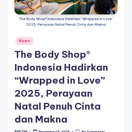
e
di
The Body Shop® Indonesia Hadirkan “Wrapped in Love”
a
2025, Perayaan Natal Penuh Cinta dan Makna
Posted
News
in
The Body Shop®
Indonesia Hadirkan
“Wrapped in Love”
2025, Perayaan
Natal Penuh Cinta
dan Makna
Aldi Tan
November 15, 2025
No Comments