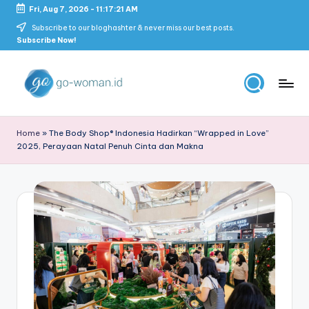
Fri, Aug 7, 2026
-
11:17:22 AM
Skip
Subscribe to our bloghashter & never miss our best posts.
Subscribe Now!
to
content
G
Portal
Lifestyle
o
Home
»
The Body Shop® Indonesia Hadirkan “Wrapped in Love”
Untuk
2025, Perayaan Natal Penuh Cinta dan Makna
-
Wanita
Indonesia
W
o
m
a
n
M