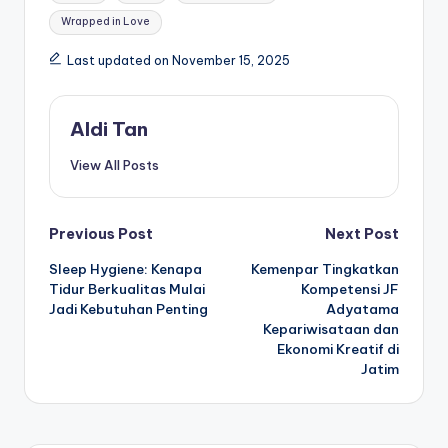
Wrapped in Love
Last updated on November 15, 2025
Aldi Tan
View All Posts
Post
Previous Post
Next Post
Sleep Hygiene: Kenapa
Kemenpar Tingkatkan
navigation
Tidur Berkualitas Mulai
Kompetensi JF
Jadi Kebutuhan Penting
Adyatama
Kepariwisataan dan
Ekonomi Kreatif di
Jatim