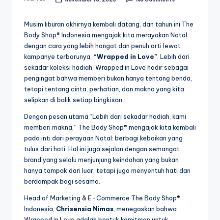
Posted
by
Musim liburan akhirnya kembali datang, dan tahun ini The
Body Shop® Indonesia mengajak kita merayakan Natal
dengan cara yang lebih hangat dan penuh arti lewat
kampanye terbarunya,
“Wrapped in Love”
. Lebih dari
sekadar koleksi hadiah, Wrapped in Love hadir sebagai
pengingat bahwa memberi bukan hanya tentang benda,
tetapi tentang cinta, perhatian, dan makna yang kita
selipkan di balik setiap bingkisan.
Dengan pesan utama “Lebih dari sekadar hadiah, kami
memberi makna,” The Body Shop® mengajak kita kembali
pada inti dari perayaan Natal: berbagi kebaikan yang
tulus dari hati. Hal ini juga sejalan dengan semangat
brand yang selalu menjunjung keindahan yang bukan
hanya tampak dari luar, tetapi juga menyentuh hati dan
berdampak bagi sesama.
Head of Marketing & E-Commerce The Body Shop®
Indonesia,
Chrisensia
Nimas
, menegaskan bahwa
Wrapped in Love adalah bentuk komitmen untuk