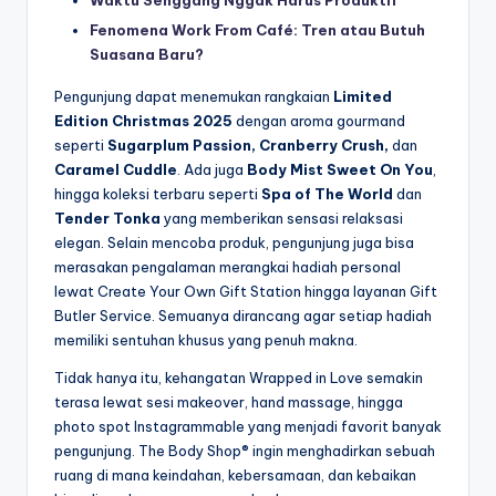
Waktu Senggang Nggak Harus Produktif
Fenomena Work From Café: Tren atau Butuh
Suasana Baru?
Pengunjung dapat menemukan rangkaian
Limited
Edition Christmas 2025
dengan aroma gourmand
seperti
Sugarplum Passion, Cranberry Crush,
dan
Caramel Cuddle
. Ada juga
Body Mist Sweet On You
,
hingga koleksi terbaru seperti
Spa of The World
dan
Tender Tonka
yang memberikan sensasi relaksasi
elegan. Selain mencoba produk, pengunjung juga bisa
merasakan pengalaman merangkai hadiah personal
lewat Create Your Own Gift Station hingga layanan Gift
Butler Service. Semuanya dirancang agar setiap hadiah
memiliki sentuhan khusus yang penuh makna.
Tidak hanya itu, kehangatan Wrapped in Love semakin
terasa lewat sesi makeover, hand massage, hingga
photo spot Instagrammable yang menjadi favorit banyak
pengunjung. The Body Shop® ingin menghadirkan sebuah
ruang di mana keindahan, kebersamaan, dan kebaikan