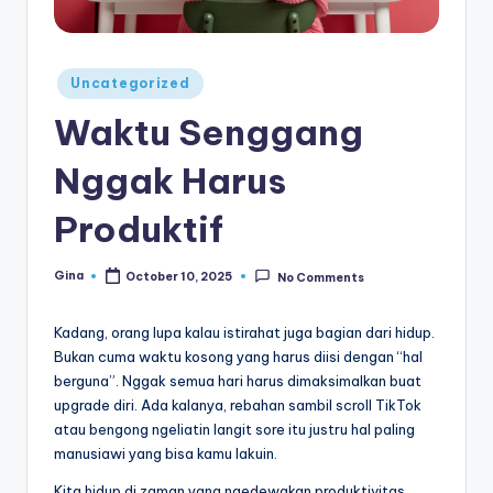
e
di
a
Posted
Uncategorized
in
Waktu Senggang
Nggak Harus
Produktif
Gina
October 10, 2025
No Comments
Posted
by
Kadang, orang lupa kalau istirahat juga bagian dari hidup.
Bukan cuma waktu kosong yang harus diisi dengan “hal
berguna”. Nggak semua hari harus dimaksimalkan buat
upgrade diri. Ada kalanya, rebahan sambil scroll TikTok
atau bengong ngeliatin langit sore itu justru hal paling
manusiawi yang bisa kamu lakuin.
Kita hidup di zaman yang ngedewakan produktivitas.