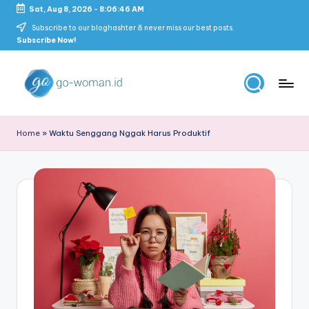
Sat, Aug 8, 2026
-
8:06:46 AM
Skip
Subscribe to our bloghashter & never miss our best posts.
Subscribe Now!
to
content
G
Portal
Lifestyle
o
Home
»
Waktu Senggang Nggak Harus Produktif
Untuk
-
Wanita
Indonesia
W
o
m
a
n
M