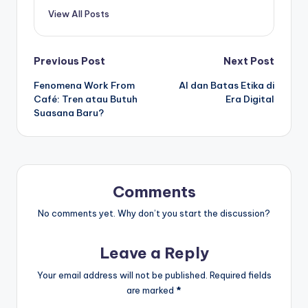
View All Posts
Post
Previous Post
Next Post
Fenomena Work From
AI dan Batas Etika di
navigation
Café: Tren atau Butuh
Era Digital
Suasana Baru?
Comments
No comments yet. Why don’t you start the discussion?
Leave a Reply
Your email address will not be published.
Required fields
are marked
*