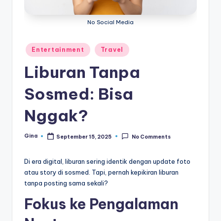
e
di
No Social Media
a
Posted
Entertainment
Travel
in
Liburan Tanpa
Sosmed: Bisa
Nggak?
Gina
September 15, 2025
No Comments
Posted
by
Di era digital, liburan sering identik dengan update foto
atau story di sosmed. Tapi, pernah kepikiran liburan
tanpa posting sama sekali?
Fokus ke Pengalaman