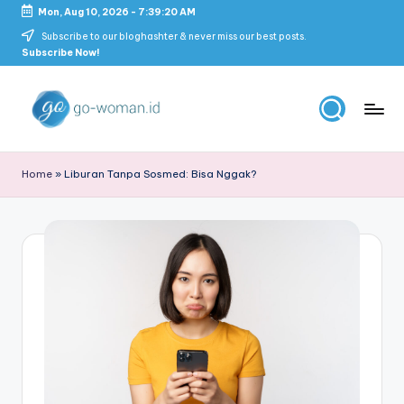
Mon, Aug 10, 2026
-
7:39:20 AM
Skip
Subscribe to our bloghashter & never miss our best posts.
Subscribe Now!
to
content
G
Portal
Lifestyle
o
Home
»
Liburan Tanpa Sosmed: Bisa Nggak?
Untuk
-
Wanita
Indonesia
W
o
m
a
n
M