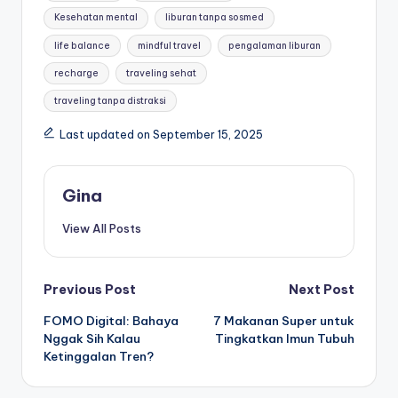
Kesehatan mental
liburan tanpa sosmed
life balance
mindful travel
pengalaman liburan
recharge
traveling sehat
traveling tanpa distraksi
Last updated on September 15, 2025
Gina
View All Posts
Post
Previous Post
Next Post
FOMO Digital: Bahaya
7 Makanan Super untuk
navigation
Nggak Sih Kalau
Tingkatkan Imun Tubuh
Ketinggalan Tren?