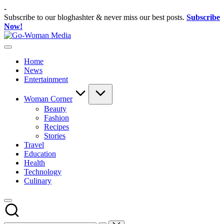
Skip
-
to
Subscribe to our bloghashter & never miss our best posts.
Subscribe
content
Now!
Go-
Portal
Woman
Lifestyle
Media
Home
Untuk
News
Wanita
Entertainment
Indonesia
Woman Corner
Beauty
Fashion
Recipes
Stories
Travel
Education
Health
Technology
Culinary