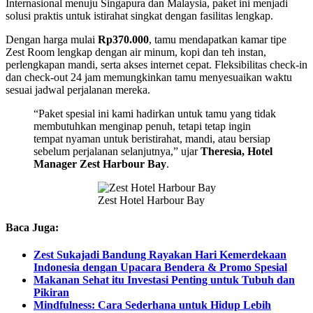
Internasional menuju Singapura dan Malaysia, paket ini menjadi
solusi praktis untuk istirahat singkat dengan fasilitas lengkap.
Dengan harga mulai
Rp370.000
, tamu mendapatkan kamar tipe
Zest Room lengkap dengan air minum, kopi dan teh instan,
perlengkapan mandi, serta akses internet cepat. Fleksibilitas check-in
dan check-out 24 jam memungkinkan tamu menyesuaikan waktu
sesuai jadwal perjalanan mereka.
“Paket spesial ini kami hadirkan untuk tamu yang tidak
membutuhkan menginap penuh, tetapi tetap ingin
tempat nyaman untuk beristirahat, mandi, atau bersiap
sebelum perjalanan selanjutnya,” ujar
Theresia, Hotel
Manager Zest Harbour Bay
.
Zest Hotel Harbour Bay
Baca Juga:
Zest Sukajadi Bandung Rayakan Hari Kemerdekaan
Indonesia dengan Upacara Bendera & Promo Spesial
Makanan Sehat itu Investasi Penting untuk Tubuh dan
Pikiran
Mindfulness: Cara Sederhana untuk Hidup Lebih