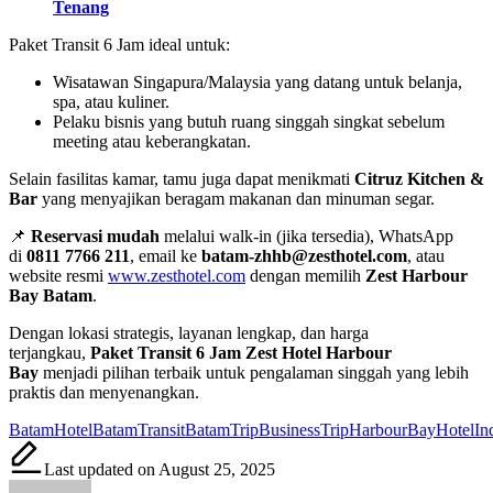
Tenang
Paket Transit 6 Jam ideal untuk:
Wisatawan Singapura/Malaysia yang datang untuk belanja,
spa, atau kuliner.
Pelaku bisnis yang butuh ruang singgah singkat sebelum
meeting atau keberangkatan.
Selain fasilitas kamar, tamu juga dapat menikmati
Citruz Kitchen &
Bar
yang menyajikan beragam makanan dan minuman segar.
📌
Reservasi mudah
melalui walk-in (jika tersedia), WhatsApp
di
0811 7766 211
, email ke
batam-zhhb@zesthotel.com
, atau
website resmi
www.zesthotel.com
dengan memilih
Zest Harbour
Bay Batam
.
Dengan lokasi strategis, layanan lengkap, dan harga
terjangkau,
Paket Transit 6 Jam Zest Hotel Harbour
Bay
menjadi pilihan terbaik untuk pengalaman singgah yang lebih
praktis dan menyenangkan.
Tags:
BatamHotel
BatamTransit
BatamTrip
BusinessTrip
HarbourBay
HotelIn
Last updated on August 25, 2025