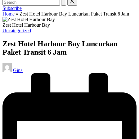
Subscribe
Home
»
Zest Hotel Harbour Bay Luncurkan Paket Transit 6 Jam
Zest Hotel Harbour Bay
Posted
Uncategorized
in
Zest Hotel Harbour Bay Luncurkan
Paket Transit 6 Jam
Posted
Gina
by