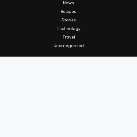
News
Recipes
Stories
Technology
Travel
Uncategorized
Informasi
Hak Cipta
Kebijakan Privasi
Tentang Kami
Copyright @ 2025 | Go-Woman. All Rights Reserved