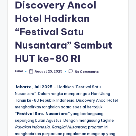
Discovery Ancol
di
a
Hotel Hadirkan
“Festival Satu
Nusantara” Sambut
HUT ke-80 RI
Gina
August 25, 2025
No Comments
Posted
by
Jakarta, Juli 2025
– Hadirkan “Festival Satu
Nusantara”. Dalam rangka memperingati Hari Ulang
Tahun ke-80 Republik Indonesia, Discovery Ancol Hotel
menghadirkan rangkaian acara spesial bertajuk
“Festival Satu Nusantara”
yang berlangsung
sepanjang bulan Agustus. Dengan mengusung tagline
Rayakan Indonesia, Rangkai Nusantara
, program ini
menghadirkan perpaduan pengalaman menginap yang