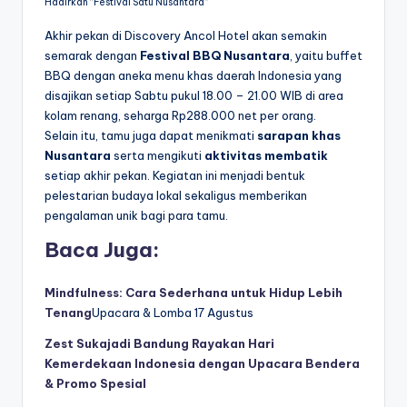
Hadirkan “Festival Satu Nusantara”
Akhir pekan di Discovery Ancol Hotel akan semakin
semarak dengan
Festival BBQ Nusantara
, yaitu buffet
BBQ dengan aneka menu khas daerah Indonesia yang
disajikan setiap Sabtu pukul 18.00 – 21.00 WIB di area
kolam renang, seharga Rp288.000 net per orang.
Selain itu, tamu juga dapat menikmati
sarapan khas
Nusantara
serta mengikuti
aktivitas membatik
setiap akhir pekan. Kegiatan ini menjadi bentuk
pelestarian budaya lokal sekaligus memberikan
pengalaman unik bagi para tamu.
Baca Juga:
Mindfulness: Cara Sederhana untuk Hidup Lebih
Tenang
Upacara & Lomba 17 Agustus
Zest Sukajadi Bandung Rayakan Hari
Kemerdekaan Indonesia dengan Upacara Bendera
& Promo Spesial