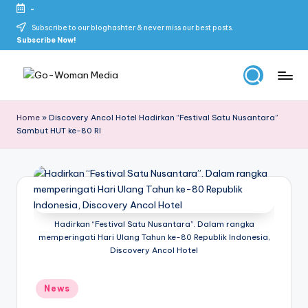
-
Skip
Subscribe to our bloghashter & never miss our best posts.
Subscribe Now!
to
content
G
Portal
Lifestyle
o
Home
»
Discovery Ancol Hotel Hadirkan “Festival Satu Nusantara”
Untuk
Sambut HUT ke-80 RI
-
Wanita
Indonesia
W
o
m
Hadirkan “Festival Satu Nusantara”. Dalam rangka
a
memperingati Hari Ulang Tahun ke-80 Republik Indonesia,
n
Discovery Ancol Hotel
M
Posted
News
e
in