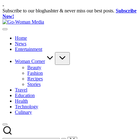
Skip
-
to
Subscribe to our bloghashter & never miss our best posts.
Subscribe
content
Now!
Go-
Portal
Woman
Lifestyle
Media
Home
Untuk
News
Wanita
Entertainment
Indonesia
Woman Corner
Beauty
Fashion
Recipes
Stories
Travel
Education
Health
Technology
Culinary