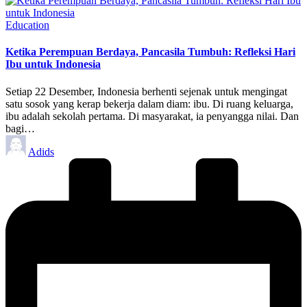
Posted
Education
in
Ketika Perempuan Berdaya, Pancasila Tumbuh: Refleksi Hari
Ibu untuk Indonesia
Setiap 22 Desember, Indonesia berhenti sejenak untuk mengingat
satu sosok yang kerap bekerja dalam diam: ibu. Di ruang keluarga,
ibu adalah sekolah pertama. Di masyarakat, ia penyangga nilai. Dan
bagi…
Posted
Adids
by