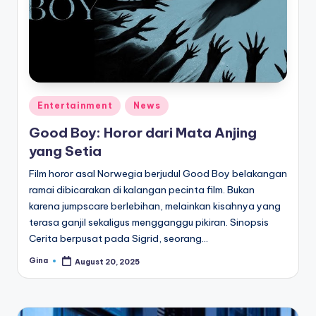
e
di
a
Posted
Entertainment
News
in
Good Boy: Horor dari Mata Anjing
yang Setia
Film horor asal Norwegia berjudul Good Boy belakangan
ramai dibicarakan di kalangan pecinta film. Bukan
karena jumpscare berlebihan, melainkan kisahnya yang
terasa ganjil sekaligus mengganggu pikiran. Sinopsis
Cerita berpusat pada Sigrid, seorang…
Gina
August 20, 2025
Posted
by