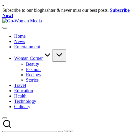
Skip
-
to
Subscribe to our bloghashter & never miss our best posts.
Subscribe
content
Now!
Go-
Portal
Woman
Lifestyle
Media
Home
Untuk
News
Wanita
Entertainment
Indonesia
Woman Corner
Beauty
Fashion
Recipes
Stories
Travel
Education
Health
Technology
Culinary