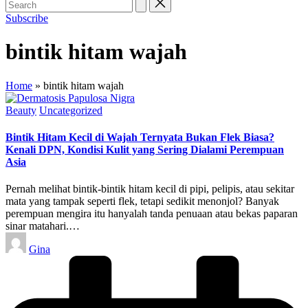
Subscribe
bintik hitam wajah
Home
»
bintik hitam wajah
Posted
Beauty
Uncategorized
in
Bintik Hitam Kecil di Wajah Ternyata Bukan Flek Biasa?
Kenali DPN, Kondisi Kulit yang Sering Dialami Perempuan
Asia
Pernah melihat bintik-bintik hitam kecil di pipi, pelipis, atau sekitar
mata yang tampak seperti flek, tetapi sedikit menonjol? Banyak
perempuan mengira itu hanyalah tanda penuaan atau bekas paparan
sinar matahari.…
Posted
Gina
by