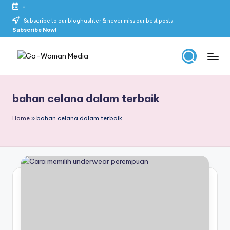
-
Skip
Subscribe to our bloghashter & never miss our best posts.
Subscribe Now!
to
content
G
Portal
Lifestyle
o
Untuk
bahan celana dalam terbaik
-
Wanita
Indonesia
W
Home
»
bahan celana dalam terbaik
o
m
a
n
M
e