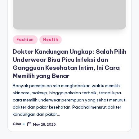
di
a
Posted
Fashion
Health
in
Dokter Kandungan Ungkap: Salah Pilih
Underwear Bisa Picu Infeksi dan
Gangguan Kesehatan Intim, Ini Cara
Memilih yang Benar
Banyak perempuan rela menghabiskan waktu memilih
skincare, makeup, hingga pakaian terbaik, tetapi lupa
cara memilih underwear perempuan yang sehat menurut
dokter dan pakar kesehatan. Padahal menurut dokter
kandungan dan pakar…
Gina
May 28, 2026
Posted
by