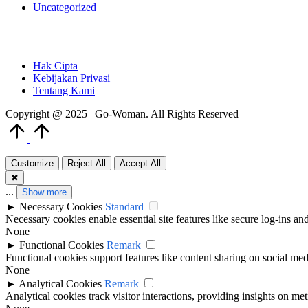
Uncategorized
Hak Cipta
Kebijakan Privasi
Tentang Kami
Copyright @ 2025 | Go-Woman. All Rights Reserved
Scroll
to
Top
Customize
Reject All
Accept All
✖
...
Show more
►
Necessary Cookies
Standard
Necessary cookies enable essential site features like secure log-ins a
None
►
Functional Cookies
Remark
Functional cookies support features like content sharing on social medi
None
►
Analytical Cookies
Remark
Analytical cookies track visitor interactions, providing insights on metr