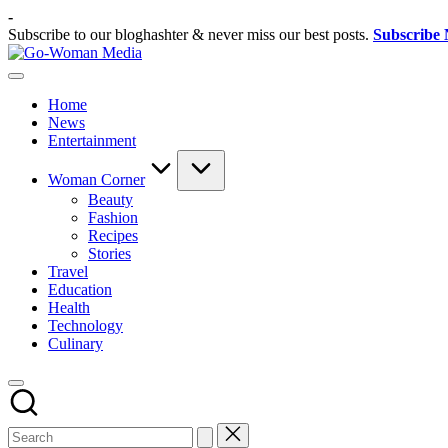
Skip
-
to
Subscribe to our bloghashter & never miss our best posts.
Subscribe
content
Go-
Portal
Woman
Lifestyle
Media
Home
Untuk
News
Wanita
Entertainment
Indonesia
Woman Corner
Beauty
Fashion
Recipes
Stories
Travel
Education
Health
Technology
Culinary