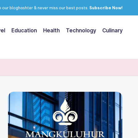
 our bloghashter & never miss our best posts.
Subscribe Now!
el
Education
Health
Technology
Culinary