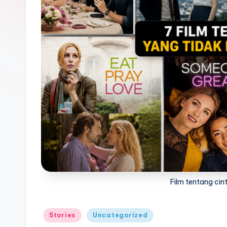
M
e
di
a
Film tentang cin
Posted
Stories
Uncategorized
in