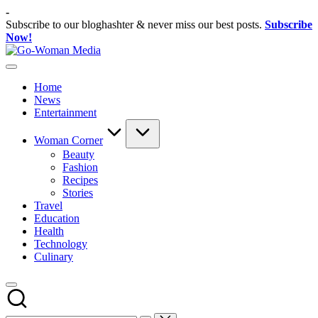
Skip
-
to
Subscribe to our bloghashter & never miss our best posts.
Subscribe
content
Now!
Go-
Portal
Woman
Lifestyle
Media
Home
Untuk
News
Wanita
Entertainment
Indonesia
Woman Corner
Beauty
Fashion
Recipes
Stories
Travel
Education
Health
Technology
Culinary