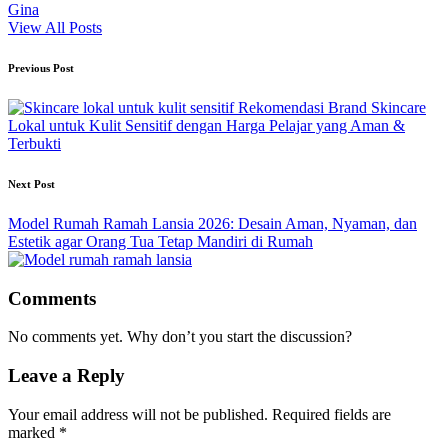
Gina
View All Posts
Post
Previous Post
navigation
Rekomendasi Brand Skincare
Lokal untuk Kulit Sensitif dengan Harga Pelajar yang Aman &
Terbukti
Next Post
Model Rumah Ramah Lansia 2026: Desain Aman, Nyaman, dan
Estetik agar Orang Tua Tetap Mandiri di Rumah
Comments
No comments yet. Why don’t you start the discussion?
Leave a Reply
Your email address will not be published.
Required fields are
marked
*