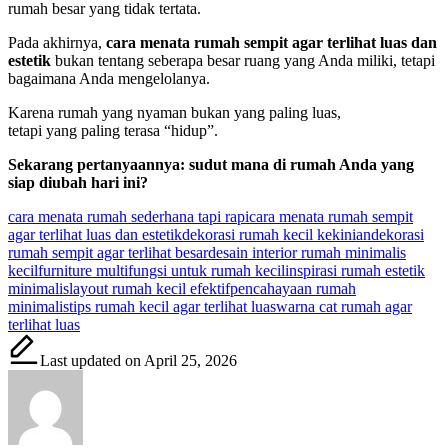
rumah besar yang tidak tertata.
Pada akhirnya,
cara menata rumah sempit agar terlihat luas dan
estetik
bukan tentang seberapa besar ruang yang Anda miliki, tetapi
bagaimana Anda mengelolanya.
Karena rumah yang nyaman bukan yang paling luas,
tetapi yang paling terasa “hidup”.
Sekarang pertanyaannya: sudut mana di rumah Anda yang
siap diubah hari ini?
Tags:
cara menata rumah sederhana tapi rapi
cara menata rumah sempit
agar terlihat luas dan estetik
dekorasi rumah kecil kekinian
dekorasi
rumah sempit agar terlihat besar
desain interior rumah minimalis
kecil
furniture multifungsi untuk rumah kecil
inspirasi rumah estetik
minimalis
layout rumah kecil efektif
pencahayaan rumah
minimalis
tips rumah kecil agar terlihat luas
warna cat rumah agar
terlihat luas
Last updated on April 25, 2026