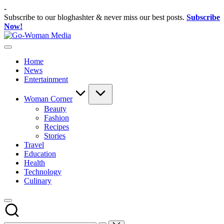
Skip
-
to
Subscribe to our bloghashter & never miss our best posts.
Subscribe
content
Now!
Go-
Portal
Woman
Lifestyle
Media
Home
Untuk
News
Wanita
Entertainment
Indonesia
Woman Corner
Beauty
Fashion
Recipes
Stories
Travel
Education
Health
Technology
Culinary