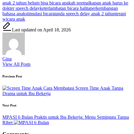
Tags:
anak 2 tahun belum bisa bicara apakah normal
kapan anak harus ke
dokter speech delay
keterlambatan bicara balita
perkembangan
bahasa anak
stimulasi bicara
tanda speech delay anak 2 tahun
terapi
wicara anak
Last updated on April 18, 2026
Gina
View All Posts
Post
Previous Post
navigation
Cara Membatasi Screen Time Anak Tanpa
Drama untuk Ibu Bekerja
Next Post
MPASI 6 Bulan Praktis untuk Ibu Bekerja: Menu Seminggu Tanpa
Ribet