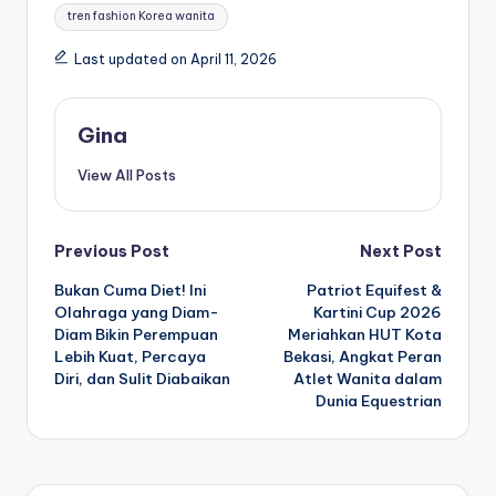
tren fashion Korea wanita
Last updated on April 11, 2026
Gina
View All Posts
Post
Previous Post
Next Post
Bukan Cuma Diet! Ini
Patriot Equifest &
navigation
Olahraga yang Diam-
Kartini Cup 2026
Diam Bikin Perempuan
Meriahkan HUT Kota
Lebih Kuat, Percaya
Bekasi, Angkat Peran
Diri, dan Sulit Diabaikan
Atlet Wanita dalam
Dunia Equestrian