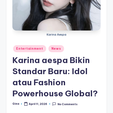
e
di
a
Karina Aespa
Posted
Entertainment
News
in
Karina aespa Bikin
Standar Baru: Idol
atau Fashion
Powerhouse Global?
Gina
April 11, 2026
No Comments
Posted
by