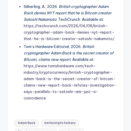
Silberling, A., 2026.
British cryptographer Adam
Back denies NYT report that he is Bitcoin creator
Satoshi Nakamoto
. TechCrunch. Available at:
https://techcrunch.com/2026/04/08/british-
cryptographer-adam-back-denies-nyt-report-
that-he-is-bitcoin-creator-satoshi-nakamoto/
Tom’s Hardware Editorial, 2026.
British
cryptographer Adam Back is the secret creator of
Bitcoin, claims new report
. Available at:
https://www.tomshardware.com/tech-
industry/cryptocurrency/british-cryptographer-
adam-back-is-the-secret-creator-of-bitcoin-
claims-new-report-back-refutes-investigation-
says-parallels-to-satoshi-are-just-a-
coincidence
Tags:
Adam Back
berita kripto terbaru