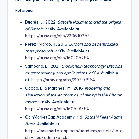
Referensi:
Ducrée, J., 2022.
Satoshi Nakamoto and the origins
of Bitcoin
. arXiv. Available at:
https://arxiv.org/abs/2206.10257
Perez-Marco, R., 2016.
Bitcoin and decentralized
trust protocols
. arXiv. Available at:
https://arxiv.org/abs/1601.05254
Sambana, B., 2021.
Blockchain technology: Bitcoins,
cryptocurrency and applications
. arXiv. Available
at:
https://arxiv.org/abs/2107.07964
Cocco, L. & Marchesi, M., 2016.
Modeling and
simulation of the economics of mining in the Bitcoin
market
. arXiv. Available at:
https://arxiv.org/abs/1605.01354
CoinMarketCap Academy, n.d.
Satoshi Files: Adam
Back
. Available at:
https://coinmarketcap.com/academy/article/sato
shi-files-adam-back