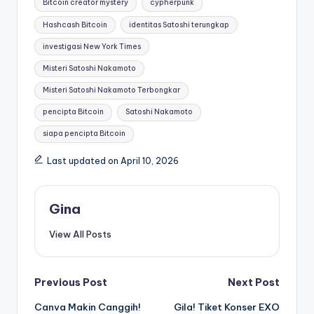
Bitcoin creator mystery
cypherpunk
Hashcash Bitcoin
identitas Satoshi terungkap
investigasi New York Times
Misteri Satoshi Nakamoto
Misteri Satoshi Nakamoto Terbongkar
pencipta Bitcoin
Satoshi Nakamoto
siapa pencipta Bitcoin
Last updated on April 10, 2026
Gina
View All Posts
Post
Previous Post
Next Post
Canva Makin Canggih!
Gila! Tiket Konser EXO