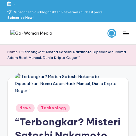
-
Skip
Subscribe to our bloghashter & never miss our best posts.
Subscribe Now!
to
content
G
Portal
Lifestyle
o
Home
»
“Terbongkar? Misteri Satoshi Nakamoto Dipecahkan: Nama
Untuk
Adam Back Muncul, Dunia Kripto Geger!”
-
Wanita
Indonesia
W
o
m
a
Posted
News
Technology
n
in
“Terbongkar? Misteri
M
e
Satoshi Nakamoto