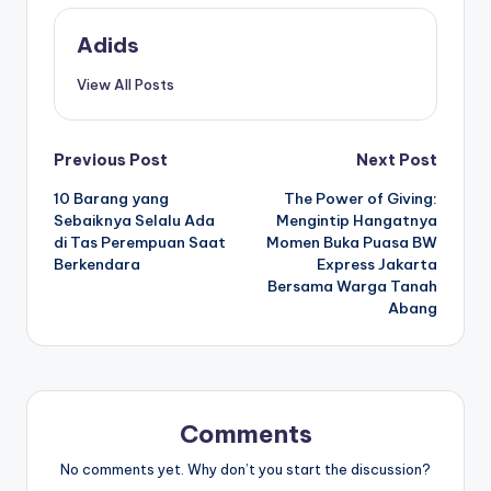
Adids
View All Posts
Post
Previous Post
Next Post
10 Barang yang
The Power of Giving:
navigation
Sebaiknya Selalu Ada
Mengintip Hangatnya
di Tas Perempuan Saat
Momen Buka Puasa BW
Berkendara
Express Jakarta
Bersama Warga Tanah
Abang
Comments
No comments yet. Why don’t you start the discussion?