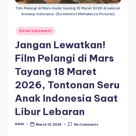
e
Film Pelangi di Mars mulai tayang 18 Maret 2026 di seluruh
di
bioskop Indonesia. (Screenshot Mahakarya Pictures)
a
Posted
Entertainment
in
Jangan Lewatkan!
Film Pelangi di Mars
Tayang 18 Maret
2026, Tontonan Seru
Anak Indonesia Saat
Libur Lebaran
Adids
March 15, 2026
No Comments
Posted
by