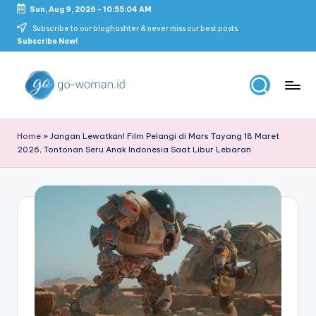
Sun, Aug 9, 2026
-
10:55:05 AM
Skip
Subscribe to our bloghashter & never miss our best posts.
Subscribe Now!
to
content
G
Portal
Lifestyle
o
Home
»
Jangan Lewatkan! Film Pelangi di Mars Tayang 18 Maret
Untuk
2026, Tontonan Seru Anak Indonesia Saat Libur Lebaran
-
Wanita
Indonesia
W
o
m
a
n
M