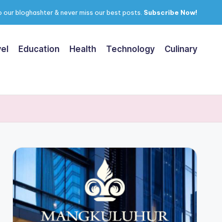
 our bloghashter & never miss our best posts.
Subscribe Now!
el
Education
Health
Technology
Culinary