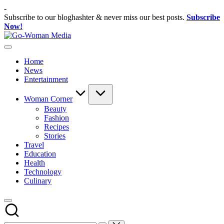
Skip
-
to
Subscribe to our bloghashter & never miss our best posts.
Subscribe
content
Now!
Go-
Portal
Woman
Lifestyle
Media
Home
Untuk
News
Wanita
Entertainment
Indonesia
Woman Corner
Beauty
Fashion
Recipes
Stories
Travel
Education
Health
Technology
Culinary