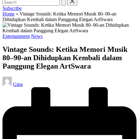
Subscribe
Home
»
Vintage Sounds: Ketika Memori Musik 80–90-an
Dihidupkan Kembali dalam Panggung Elegan ArtSwara
Posted
Entertainment
News
in
Vintage Sounds: Ketika Memori Musik
80–90-an Dihidupkan Kembali dalam
Panggung Elegan ArtSwara
Posted
Gina
by