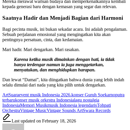
Mereka merawat warisan budaya dan memperkenalkannya kembali
kepada generasi baru dengan kemasan yang segar dan relevan.
Saatnya Hadir dan Menjadi Bagian dari Harmoni
Bagi pecinta musik, ini bukan sekadar acara. Ini adalah pengalaman.
Sebuah perjalanan emosional yang mengingatkan kita akan
pentingnya persatuan, cinta, dan kedamaian.
Mari hadir. Mari dengarkan. Mari rasakan.
Karena ketika musik dimainkan dengan hati, ia tidak
hanya terdengar namun ia juga menggetarkan,
menyatukan, dan menghidupkan harapan.
Dan lewat “Damai”, kita diingatkan bahwa dunia yang lebih indah
selalu dimulai dari nada yang kita pilih untuk dengarkan.
Tags:
ArtSuara
event musik Indonesia 2026.
konser Guruh Soekarnoputra
terbaru
konser musik orkestra Indonesia
lagu nostalgia
Indonesia
Memori Musik
musik Indonesia legendaris
Tohpati
Orchestra
Vintage Music
Vintage Sounds ArtSwara Records
Last updated on February 18, 2026