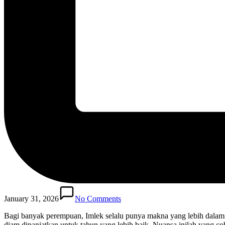
January 31, 2026
No Comments
Bagi banyak perempuan, Imlek selalu punya makna yang lebih dalam 
diam dipanjatkan untuk tahun yang lebih baik. Nuansa inilah yang c