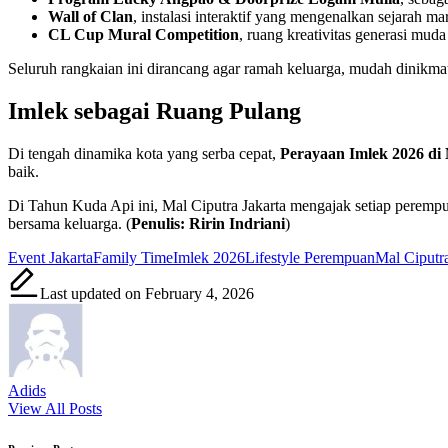
Wall of Clan
, instalasi interaktif yang mengenalkan sejarah m
CL Cup Mural Competition
, ruang kreativitas generasi mu
Seluruh rangkaian ini dirancang agar ramah keluarga, mudah dinikmati,
Imlek sebagai Ruang Pulang
Di tengah dinamika kota yang serba cepat,
Perayaan Imlek 2026 di
baik.
Di Tahun Kuda Api ini, Mal Ciputra Jakarta mengajak setiap perempu
bersama keluarga. (
Penulis: Ririn Indriani
)
Tags:
Event Jakarta
Family Time
Imlek 2026
Lifestyle Perempuan
Mal Ciputra
Last updated on February 4, 2026
Adids
View All Posts