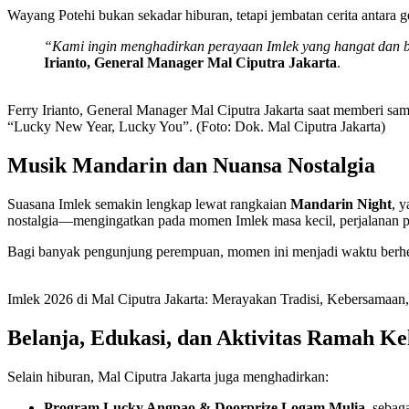
Wayang Potehi bukan sekadar hiburan, tetapi jembatan cerita antara ge
“Kami ingin menghadirkan perayaan Imlek yang hangat dan b
Irianto, General Manager Mal Ciputra Jakarta
.
Ferry Irianto, General Manager Mal Ciputra Jakarta saat memberi sa
“Lucky New Year, Lucky You”. (Foto: Dok. Mal Ciputra Jakarta)
Musik Mandarin dan Nuansa Nostalgia
Suasana Imlek semakin lengkap lewat rangkaian
Mandarin Night
, 
nostalgia—mengingatkan pada momen Imlek masa kecil, perjalanan p
Bagi banyak pengunjung perempuan, momen ini menjadi waktu berhen
Imlek 2026 di Mal Ciputra Jakarta: Merayakan Tradisi, Kebersamaan
Belanja, Edukasi, dan Aktivitas Ramah Ke
Selain hiburan, Mal Ciputra Jakarta juga menghadirkan:
Program Lucky Angpao & Doorprize Logam Mulia
, sebag