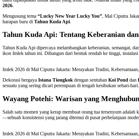
2026
.
Mengusung tema
“Lucky New Year Lucky You”
, Mal Ciputra Jak
harapan baru di
Tahun Kuda Api
.
Tahun Kuda Api: Tentang Keberanian dan
Tahun Kuda Api dipercaya melambangkan keberanian, semangat, dan d
ikon Imlek tahun ini. Dibangun dari bentuk rendah ke tinggi, instala
Imlek 2026 di Mal Ciputra Jakarta: Merayakan Tradisi, Kebersamaan
Dekorasi bergaya
Istana Tiongkok
dengan sentuhan
Koi Pond
dan
sesuatu yang sering dicari perempuan di tengah kesibukan sehari-hari.
Wayang Potehi: Warisan yang Menghubun
Salah satu momen yang kerap membuat orang tua tersenyum adalah 
—sebuah konsistensi yang jarang ditemui di pusat perbelanjaan mode
Imlek 2026 di Mal Ciputra Jakarta: Merayakan Tradisi, Kebersamaan