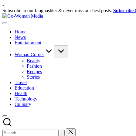
Skip
-
to
Subscribe to our bloghashter & never miss our best posts.
Subscribe
content
Go-
Portal
Woman
Lifestyle
Media
Home
Untuk
News
Wanita
Entertainment
Indonesia
Woman Corner
Beauty
Fashion
Recipes
Stories
Travel
Education
Health
Technology
Culinary