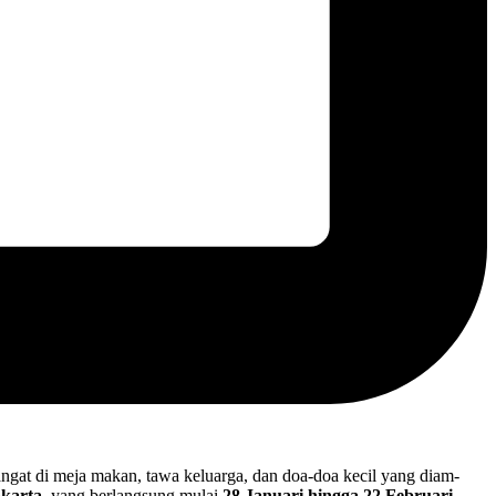
gat di meja makan, tawa keluarga, dan doa-doa kecil yang diam-
akarta
, yang berlangsung mulai
28 Januari hingga 22 Februari