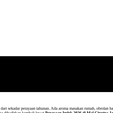
dari sekadar perayaan tahunan. Ada aroma masakan rumah, obrolan han
oba dihadirkan kembali lewat
Perayaan Imlek 2026 di Mal Ciputra J