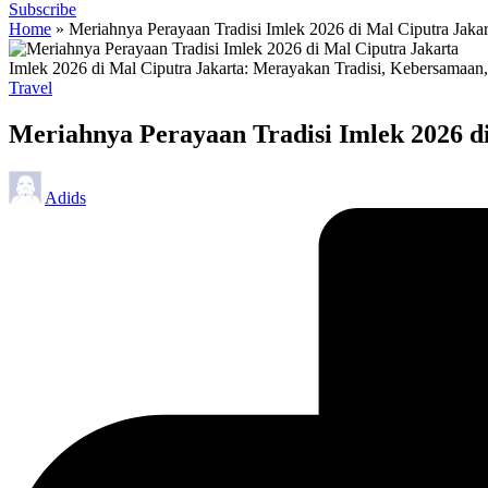
Subscribe
Home
»
Meriahnya Perayaan Tradisi Imlek 2026 di Mal Ciputra Jakar
Imlek 2026 di Mal Ciputra Jakarta: Merayakan Tradisi, Kebersamaan
Posted
Travel
in
Meriahnya Perayaan Tradisi Imlek 2026 d
Posted
Adids
by