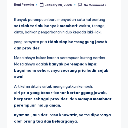
Reni Perwira
January 25, 2026
No Comments
Posted
by
Banyak perempuan baru menyadari satu hal penting
setelah terlalu banyak memberi
: waktu, tenaga,
cinta, bahkan pengorbanan hidup kepada laki-laki,
yang ternyata pria
tidak siap bertanggung jawab
dan provider
.
Masalahnya bukan karena perempuan kurang cerdas.
Masalahnya adalah
banyak perempuan lupa:
bagaimana seharusnya seorang pria hadir sejak
awal.
Artikel ini ditulis untuk mengingatkan kembali:
ciri pria yang benar-benar bertanggung jawab,
berperan sebagai provider, dan mampu membuat
perempuan hidup aman,
nyaman, jauh dari rasa khawatir, serta dipercaya
oleh orang tua dan keluarganya.