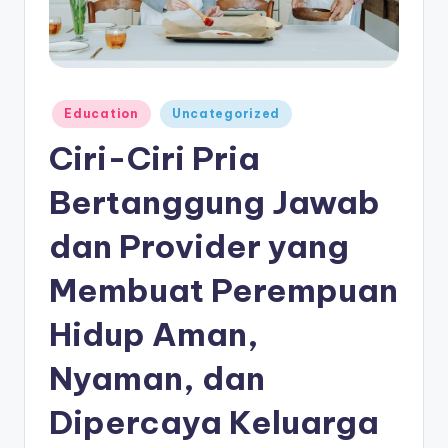
e
di
a
Posted
Education
Uncategorized
in
Ciri-Ciri Pria
Bertanggung Jawab
dan Provider yang
Membuat Perempuan
Hidup Aman,
Nyaman, dan
Dipercaya Keluarga