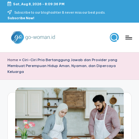
Sat, Aug 8, 2026
-
8:09:36 PM
Skip
Subscribe to our bloghashter & never miss our best posts.
Subscribe Now!
to
content
G
Portal
Lifestyle
o
Home
»
Ciri-Ciri Pria Bertanggung Jawab dan Provider yang
Untuk
Membuat Perempuan Hidup Aman, Nyaman, dan Dipercaya
-
Wanita
Keluarga
Indonesia
W
o
m
a
n
M