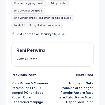
Pria bertanggung jawab
Pria provider
pria provider yang baik
pria yang memberi rasa aman tanpa manipulasi
tanda laki-laki layak diberi komitmen
Last updated on January 25, 2026
Reni Perwira
View All Posts
Post
Previous Post
Next Post
Pola Makan & Minuman
Hubungan Seks
navigation
Perempuan Era 80
Pranikah di Kalangan
sampai 90-an Saat
Remaja: Antara Rasa
Puasa: Cara
Ingin Tahu, Risiko Masa
Sederhana Menjaga
Depan, dan Jalan