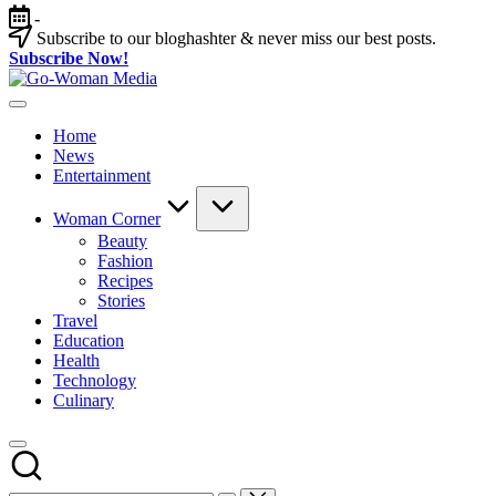
Skip
-
to
Subscribe to our bloghashter & never miss our best posts.
content
Subscribe Now!
Go-
Portal
Woman
Lifestyle
Media
Home
Untuk
News
Wanita
Entertainment
Indonesia
Woman Corner
Beauty
Fashion
Recipes
Stories
Travel
Education
Health
Technology
Culinary