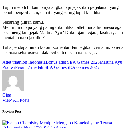
Tujuh medali bukan hanya angka, tapi jejak dari perjalanan yang
penuh pengorbanan, dan itu yang sering luput kita lihat.
Sekarang giliran kamu.
Menurutmu, apa yang paling dibutuhkan atlet muda Indonesia agar
bisa mengikuti jejak Martina Ayu? Dukungan negara, fasilitas, atau
mental juara sejak dini?
Tulis pendapatmu di kolom komentar dan bagikan cerita ini, karena
inspirasi seharusnya tidak berhenti di satu nama saja.
Tags:
Atlet triathlon Indonesia
Bonus atlet SEA Games 2025
Martina Ayu
Pratiwi
Peraih 7 medali SEA Games
SEA Games 2025
Gina
View All Posts
Post
Previous Post
navigation