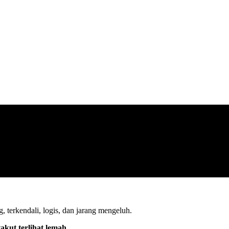
, terkendali, logis, dan jarang mengeluh.
takut terlihat lemah
.