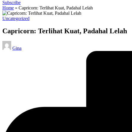
Subscribe
Home
»
Capricorn: Terlihat Kuat, Padahal Lelah
Posted
Uncategorized
in
Capricorn: Terlihat Kuat, Padahal Lelah
Posted
Gina
by