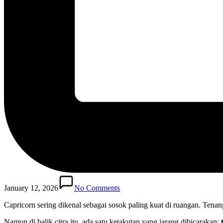
January 12, 2026
No Comments
Capricorn sering dikenal sebagai sosok paling kuat di ruangan. Tenang
Namun di balik citra itu, ada satu ketakutan yang jarang dibicarakan: