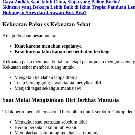
Gaya Zodiak Saat Jatuh Cinta, Siapa yang Paling Bucin?
Skincare yang Bekerja Lebih Baik di Iklim Tropis: Panduan Le
Hubungan Stres dan Jerawat: Kok Bisa?
Kekuatan Palsu vs Kekuatan Sehat
Ada perbedaan besar antara:
Kuat karena menahan segalanya
Kuat karena tahu kapan berhenti dan berbagi
Kekuatan palsu membuat bertahan, tetapi pelan-pelan menguras energi
Kekuatan sehat memberi ruang untuk:
Mengakui kelelahan tanpa drama
Tetap bertanggung jawab tanpa menyiksa diri
Menjadi tegas sekaligus manusiawi
Saat Mulai Mengizinkan Diri Terlihat Manusia
Tidak perlu menjadi emosional berlebihan untuk sembuh. Cukup den
Mengakui satu perasaan sebelum tidur
Berani berkata “aku butuh waktu”
Membiarkan satu orang melihat sisi rapuhnya