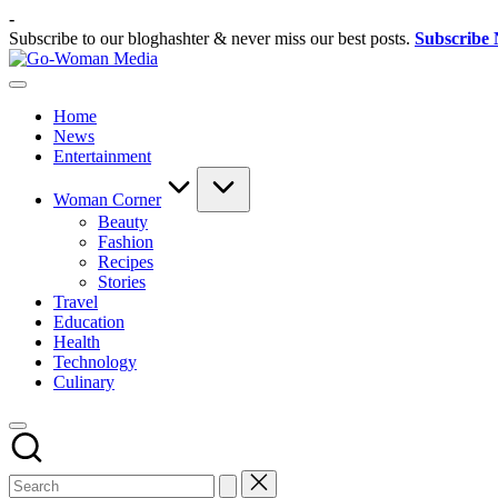
Skip
-
to
Subscribe to our bloghashter & never miss our best posts.
Subscribe
content
Go-
Portal
Woman
Lifestyle
Media
Home
Untuk
News
Wanita
Entertainment
Indonesia
Woman Corner
Beauty
Fashion
Recipes
Stories
Travel
Education
Health
Technology
Culinary