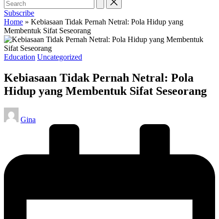
Subscribe
Home
»
Kebiasaan Tidak Pernah Netral: Pola Hidup yang
Membentuk Sifat Seseorang
Posted
Education
Uncategorized
in
Kebiasaan Tidak Pernah Netral: Pola
Hidup yang Membentuk Sifat Seseorang
Posted
Gina
by