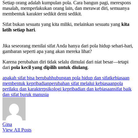
Setiap orang adalah kumpulan pola. Cara bangun pagi, merespons
masalah, memperlakukan orang lain, dan merawat diri, semuanya
membentuk karakter sedikit demi sedikit.
Sifat bukan sesuatu yang kita miliki, melainkan sesuatu yang
kita
latih setiap hari
.
Jika seseorang menilai sifat Anda hanya dari pola hidup sehari-hari,
gambaran seperti apa yang akan mereka lihat?
Karena perubahan diri tidak selalu dimulai dari niat besar—tetapi
dari
pola kecil yang dipilih untuk diulang
.
Tags:
apakah sifat bisa berubah
hubungan pola hidup dan sifat
kebiasaan
membentuk kepribadian
perubahan sifat melalui kebiasaan
pola
perilaku dan karakter
psikologi kepribadian dan kebiasaan
sifat baik
dan sifat buruk manusia
Gina
View All Posts