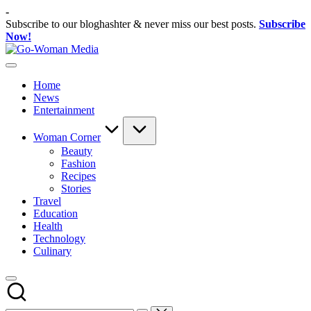
Skip
-
to
Subscribe to our bloghashter & never miss our best posts.
Subscribe
content
Now!
Go-
Portal
Woman
Lifestyle
Media
Home
Untuk
News
Wanita
Entertainment
Indonesia
Woman Corner
Beauty
Fashion
Recipes
Stories
Travel
Education
Health
Technology
Culinary