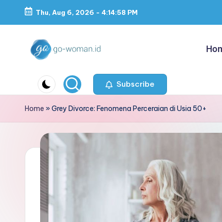
Thu, Aug 6, 2026
-
4:14:59 PM
Skip
to
Ho
content
G
Portal
Lifestyle
Subscribe
o
Untuk
-
Home
»
Grey Divorce: Fenomena Perceraian di Usia 50+
Wanita
Indonesia
W
o
m
a
n