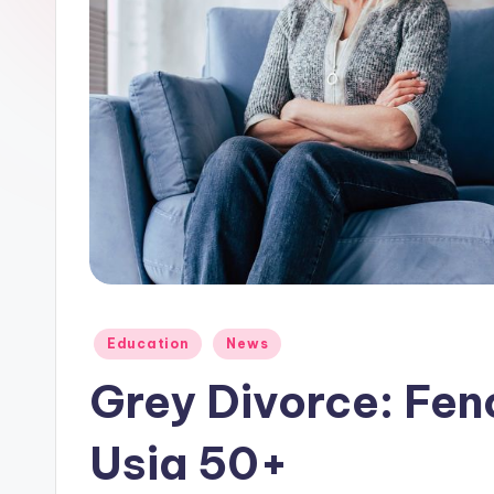
M
e
di
a
Posted
Education
News
in
Grey Divorce: Fen
Usia 50+