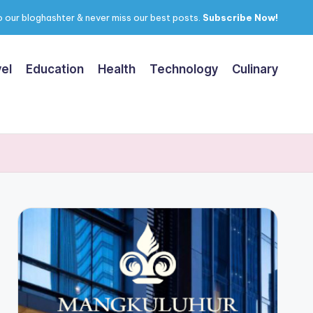
 our bloghashter & never miss our best posts.
Subscribe Now!
el
Education
Health
Technology
Culinary