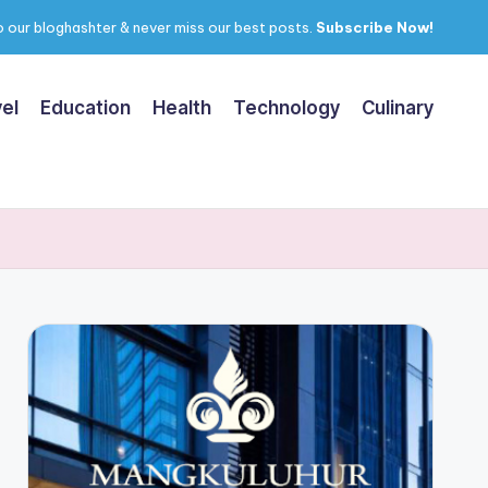
 our bloghashter & never miss our best posts.
Subscribe Now!
el
Education
Health
Technology
Culinary