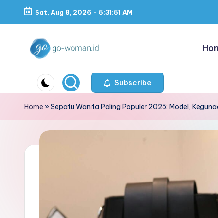
Sat, Aug 8, 2026
-
5:31:51 AM
Skip
to
Ho
content
G
Portal
Lifestyle
Subscribe
o
Untuk
-
Home
»
Sepatu Wanita Paling Populer 2025: Model, Keguna
Wanita
Indonesia
W
o
m
a
n