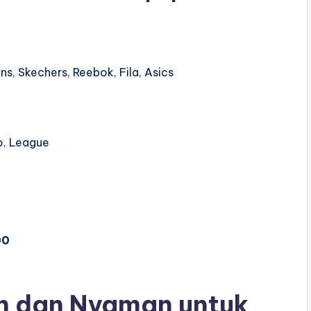
s, Skechers, Reebok, Fila, Asics
o, League
00
an dan Nyaman untuk