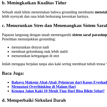
b. Meningkatkan Kualitas Tidur
Sebuah studi klinis menemukan bahwa grounding membantu
menstab
lebih nyenyak dan rasa lelah berkurang keesokan harinya.
c. Menurunkan Stres dan Menenangkan Sistem Sara
Paparan langsung dengan tanah memengaruhi
sistem saraf parasimp
Penelitian menunjukkan grounding:
menurunkan denyut nadi
membuat gelombang otak lebih stabil
menurunkan ketegangan di otot
Inilah mengapa berjalan tanpa alas kaki sering membuat tubuh terasa “
Baca Juga:
Bahaya Makeup Abal-Abal: Pelajaran dari Kasus Eyesh
Mengatasi Overthinking di Malam Hari
Kenapa Jalan Kaki 10 Menit Tiap Hari Bisa Bikin Sehat?
d. Memperbaiki Sirkulasi Darah