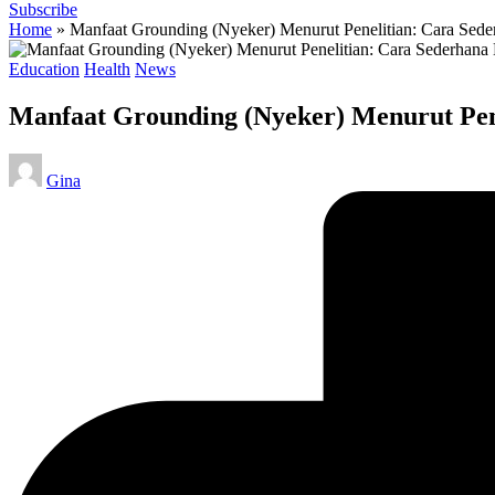
Subscribe
Home
»
Manfaat Grounding (Nyeker) Menurut Penelitian: Cara Sed
Posted
Education
Health
News
in
Manfaat Grounding (Nyeker) Menurut Pen
Posted
Gina
by