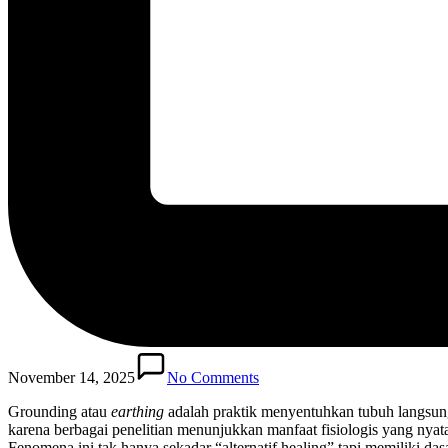
November 14, 2025
No Comments
Grounding atau
earthing
adalah praktik menyentuhkan tubuh langsung k
karena berbagai penelitian menunjukkan manfaat fisiologis yang nyata
Fenomena ini tak hanya sekadar “alternatif healing” tapi memiliki dasa