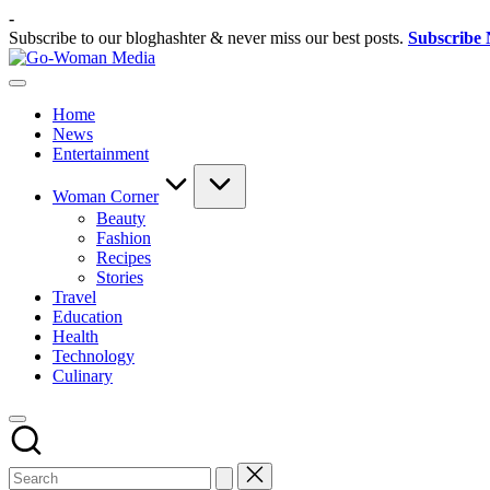
Skip
-
to
Subscribe to our bloghashter & never miss our best posts.
Subscribe
content
Go-
Portal
Woman
Lifestyle
Media
Home
Untuk
News
Wanita
Entertainment
Indonesia
Woman Corner
Beauty
Fashion
Recipes
Stories
Travel
Education
Health
Technology
Culinary