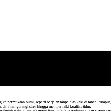
e permukaan bumi, seperti berjalan tanpa alas kaki di tanah, rumput, 
, dari mengurangi stres hingga memperbaiki kualitas tidur.
r ilmiah terkait keseimbangan listrik tubuh, peradangan, dan sistem sar