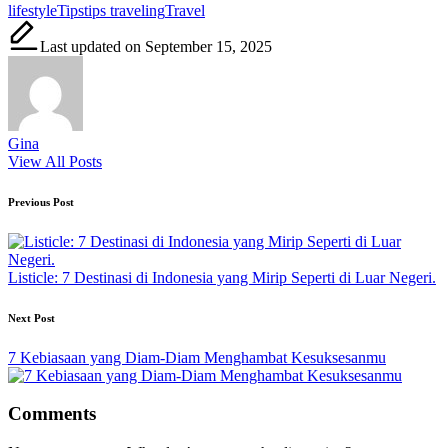
Tags:
lifestyle
Tips
tips traveling
Travel
Last updated on September 15, 2025
Gina
View All Posts
Post
Previous Post
navigation
Listicle: 7 Destinasi di Indonesia yang Mirip Seperti di Luar Negeri.
Next Post
7 Kebiasaan yang Diam-Diam Menghambat Kesuksesanmu
Comments