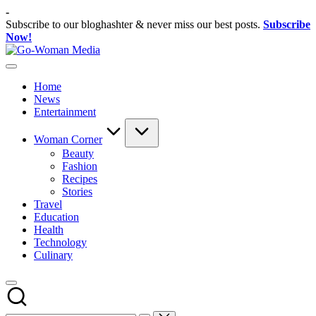
Skip
-
to
Subscribe to our bloghashter & never miss our best posts.
Subscribe
content
Now!
Go-
Portal
Woman
Lifestyle
Media
Home
Untuk
News
Wanita
Entertainment
Indonesia
Woman Corner
Beauty
Fashion
Recipes
Stories
Travel
Education
Health
Technology
Culinary