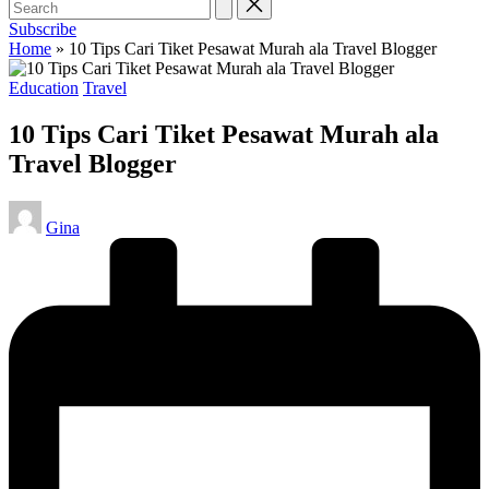
Subscribe
Home
»
10 Tips Cari Tiket Pesawat Murah ala Travel Blogger
Posted
Education
Travel
in
10 Tips Cari Tiket Pesawat Murah ala
Travel Blogger
Posted
Gina
by