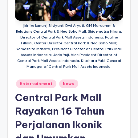
e
di
a
[kiri ke kanan] Silviyanti Dwi Aryati, GM Marcomm &
Relations Central Park & Neo Soho Mall; Shigematsu Hikaru,
Director of Central Park Mall Assets Indonesia; Pauline
Filliani, Center Director Central Park & Neo Soho Mall;
Yamashita Masato, President Director of Central Park Mall
Assets Indonesia; Ueda Yuji, Vice President Director of
Central Park Mall Assets Indonesia; Kitahara Yuki, General
Manager of Central Park Mall Assets Indonesia.
Posted
Entertainment
News
in
Central Park Mall
Rayakan 16 Tahun
Perjalanan Ikonik