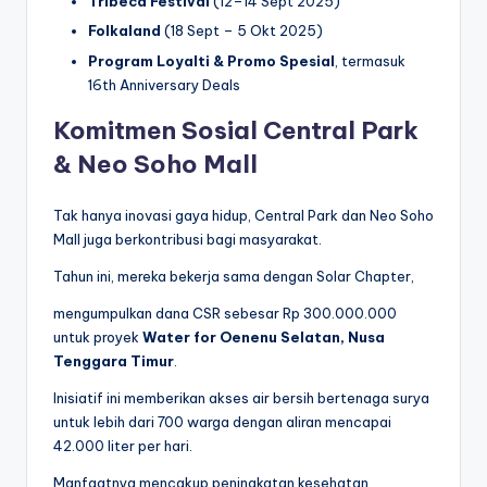
Tribeca Festival
(12–14 Sept 2025)
Folkaland
(18 Sept – 5 Okt 2025)
Program Loyalti & Promo Spesial
, termasuk
16th Anniversary Deals
Komitmen Sosial Central Park
& Neo Soho Mall
Tak hanya inovasi gaya hidup, Central Park dan Neo Soho
Mall juga berkontribusi bagi masyarakat.
Tahun ini, mereka bekerja sama dengan Solar Chapter,
mengumpulkan dana CSR sebesar Rp 300.000.000
untuk proyek
Water for Oenenu Selatan, Nusa
Tenggara Timur
.
Inisiatif ini memberikan akses air bersih bertenaga surya
untuk lebih dari 700 warga dengan aliran mencapai
42.000 liter per hari.
Manfaatnya mencakup peningkatan kesehatan,