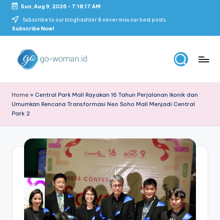
Sun, Aug 9, 2026
-
7:18:18 AM
Skip
Subscribe to our bloghashter & never miss our best posts.
Subscribe Now!
to
content
G
Portal
Lifestyle
o
Home
»
Central Park Mall Rayakan 16 Tahun Perjalanan Ikonik dan
Untuk
Umumkan Rencana Transformasi Neo Soho Mall Menjadi Central
-
Wanita
Park 2
Indonesia
W
o
m
a
n
M