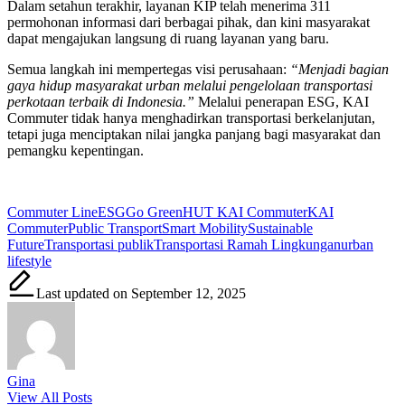
Dalam setahun terakhir, layanan KIP telah menerima 311
permohonan informasi dari berbagai pihak, dan kini masyarakat
dapat mengajukan langsung di ruang layanan yang baru.
Semua langkah ini mempertegas visi perusahaan:
“Menjadi bagian
gaya hidup masyarakat urban melalui pengelolaan transportasi
perkotaan terbaik di Indonesia.”
Melalui penerapan ESG, KAI
Commuter tidak hanya menghadirkan transportasi berkelanjutan,
tetapi juga menciptakan nilai jangka panjang bagi masyarakat dan
pemangku kepentingan.
Tags:
Commuter Line
ESG
Go Green
HUT KAI Commuter
KAI
Commuter
Public Transport
Smart Mobility
Sustainable
Future
Transportasi publik
Transportasi Ramah Lingkungan
urban
lifestyle
Last updated on September 12, 2025
Gina
View All Posts