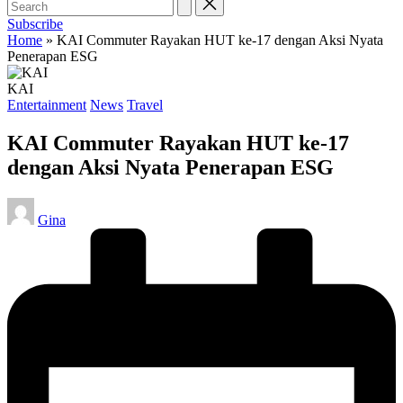
Subscribe
Home
»
KAI Commuter Rayakan HUT ke-17 dengan Aksi Nyata
Penerapan ESG
KAI
Posted
Entertainment
News
Travel
in
KAI Commuter Rayakan HUT ke-17
dengan Aksi Nyata Penerapan ESG
Posted
Gina
by