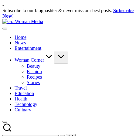
Skip
-
to
Subscribe to our bloghashter & never miss our best posts.
Subscribe
content
Now!
Go-
Portal
Woman
Lifestyle
Media
Home
Untuk
News
Wanita
Entertainment
Indonesia
Woman Corner
Beauty
Fashion
Recipes
Stories
Travel
Education
Health
Technology
Culinary