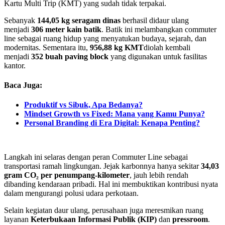
Kartu Multi Trip (KMT) yang sudah tidak terpakai.
Sebanyak
144,05 kg seragam dinas
berhasil didaur ulang
menjadi
306 meter kain batik
. Batik ini melambangkan commuter
line sebagai ruang hidup yang menyatukan budaya, sejarah, dan
modernitas. Sementara itu,
956,88 kg KMT
diolah kembali
menjadi
352 buah paving block
yang digunakan untuk fasilitas
kantor.
Baca Juga:
Produktif vs Sibuk, Apa Bedanya?
Mindset Growth vs Fixed: Mana yang Kamu Punya?
Personal Branding di Era Digital: Kenapa Penting?
Langkah ini selaras dengan peran Commuter Line sebagai
transportasi ramah lingkungan. Jejak karbonnya hanya sekitar
34,03
gram CO₂ per penumpang-kilometer
, jauh lebih rendah
dibanding kendaraan pribadi. Hal ini membuktikan kontribusi nyata
dalam mengurangi polusi udara perkotaan.
Selain kegiatan daur ulang, perusahaan juga meresmikan ruang
layanan
Keterbukaan Informasi Publik (KIP)
dan
pressroom
.