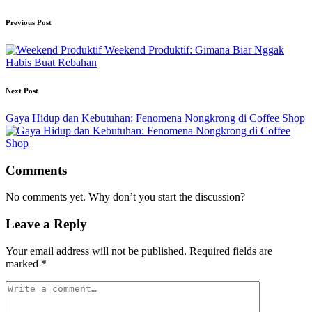
Post
Previous Post
navigation
Weekend Produktif: Gimana Biar Nggak
Habis Buat Rebahan
Next Post
Gaya Hidup dan Kebutuhan: Fenomena Nongkrong di Coffee Shop
Comments
No comments yet. Why don’t you start the discussion?
Leave a Reply
Your email address will not be published.
Required fields are
marked
*