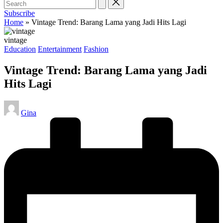
Subscribe
Home
»
Vintage Trend: Barang Lama yang Jadi Hits Lagi
vintage
Posted
Education
Entertainment
Fashion
in
Vintage Trend: Barang Lama yang Jadi
Hits Lagi
Posted
Gina
by