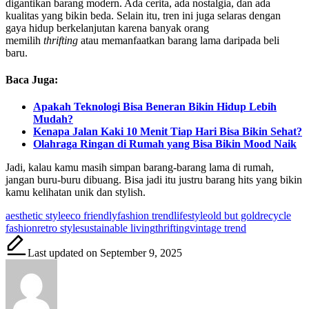
digantikan barang modern. Ada cerita, ada nostalgia, dan ada
kualitas yang bikin beda. Selain itu, tren ini juga selaras dengan
gaya hidup berkelanjutan karena banyak orang
memilih
thrifting
atau memanfaatkan barang lama daripada beli
baru.
Baca Juga:
Apakah Teknologi Bisa Beneran Bikin Hidup Lebih
Mudah?
Kenapa Jalan Kaki 10 Menit Tiap Hari Bisa Bikin Sehat?
Olahraga Ringan di Rumah yang Bisa Bikin Mood Naik
Jadi, kalau kamu masih simpan barang-barang lama di rumah,
jangan buru-buru dibuang. Bisa jadi itu justru barang hits yang bikin
kamu kelihatan unik dan stylish.
Tags:
aesthetic style
eco friendly
fashion trend
lifestyle
old but gold
recycle
fashion
retro style
sustainable living
thrifting
vintage trend
Last updated on September 9, 2025