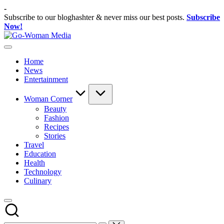
Skip
-
to
Subscribe to our bloghashter & never miss our best posts.
Subscribe
content
Now!
Go-
Portal
Woman
Lifestyle
Media
Home
Untuk
News
Wanita
Entertainment
Indonesia
Woman Corner
Beauty
Fashion
Recipes
Stories
Travel
Education
Health
Technology
Culinary