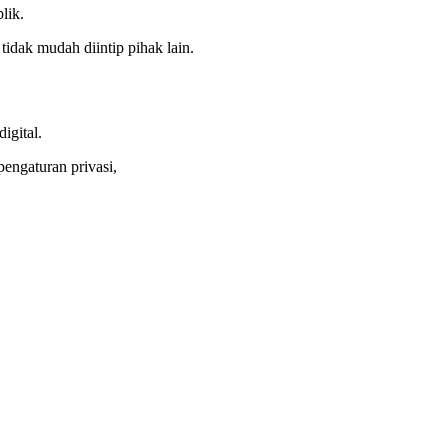
lik.
idak mudah diintip pihak lain.
igital.
engaturan privasi,