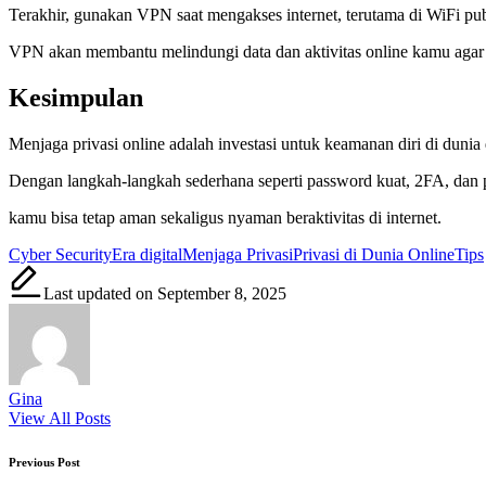
Terakhir, gunakan VPN saat mengakses internet, terutama di WiFi pub
VPN akan membantu melindungi data dan aktivitas online kamu agar t
Kesimpulan
Menjaga privasi online adalah investasi untuk keamanan diri di dunia d
Dengan langkah-langkah sederhana seperti password kuat, 2FA, dan p
kamu bisa tetap aman sekaligus nyaman beraktivitas di internet.
Tags:
Cyber Security
Era digital
Menjaga Privasi
Privasi di Dunia Online
Tips
Last updated on September 8, 2025
Gina
View All Posts
Post
Previous Post