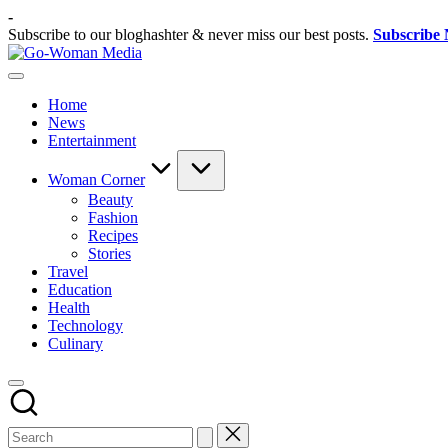
Skip
-
to
Subscribe to our bloghashter & never miss our best posts.
Subscribe
content
Go-
Portal
Woman
Lifestyle
Media
Home
Untuk
News
Wanita
Entertainment
Indonesia
Woman Corner
Beauty
Fashion
Recipes
Stories
Travel
Education
Health
Technology
Culinary