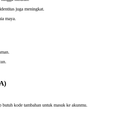
identitas juga meningkat.
nia maya.
 aman.
kun.
FA)
ap butuh kode tambahan untuk masuk ke akunmu.