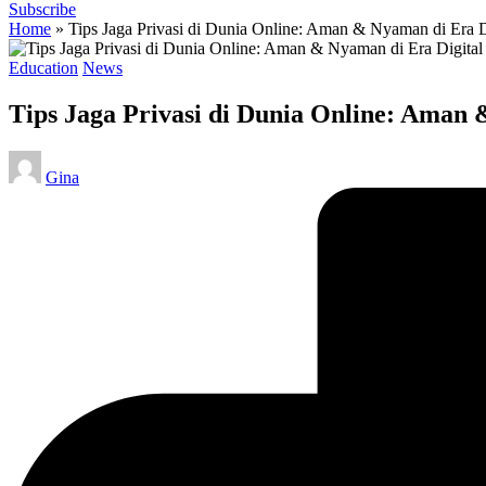
Subscribe
Home
»
Tips Jaga Privasi di Dunia Online: Aman & Nyaman di Era D
Posted
Education
News
in
Tips Jaga Privasi di Dunia Online: Aman 
Posted
Gina
by