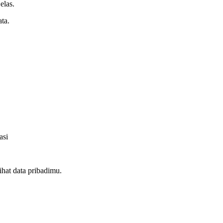
elas.
ata.
asi
ihat data pribadimu.