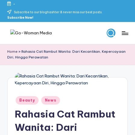
-
Skip
Subscribe to our bloghashter & never miss our best posts.
Subscribe Now!
to
content
G
Portal
Lifestyle
o
Home
»
Rahasia Cat Rambut Wanita: Dari Kecantikan, Kepercayaan
Untuk
Diri, Hingga Perawatan
-
Wanita
Indonesia
W
o
m
a
Posted
Beauty
News
in
n
Rahasia Cat Rambut
M
Wanita: Dari
e