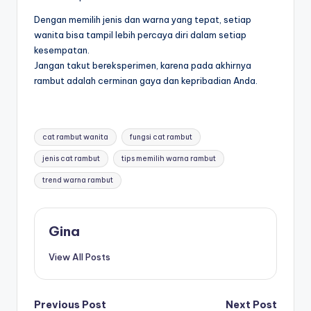
Dengan memilih jenis dan warna yang tepat, setiap
wanita bisa tampil lebih percaya diri dalam setiap
kesempatan.
Jangan takut bereksperimen, karena pada akhirnya
rambut adalah cerminan gaya dan kepribadian Anda.
Tags:
cat rambut wanita
fungsi cat rambut
jenis cat rambut
tips memilih warna rambut
trend warna rambut
Gina
View All Posts
Post
Previous Post
Next Post