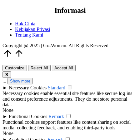
Informasi
Hak Cipta
Kebijakan Privasi
Tentang Kami
Copyright @ 2025 | Go-Woman. All Rights Reserved
Scroll
to
Top
Customize
Reject All
Accept All
✖
...
Show more
►
Necessary Cookies
Standard
Necessary cookies enable essential site features like secure log-ins
and consent preference adjustments. They do not store personal
data.
None
►
Functional Cookies
Remark
Functional cookies support features like content sharing on social
media, collecting feedback, and enabling third-party tools.
None
►
Analytical Cookies
Remark