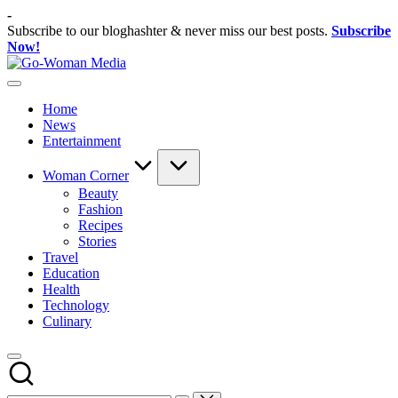
Skip
-
to
Subscribe to our bloghashter & never miss our best posts.
Subscribe
content
Now!
Go-
Portal
Woman
Lifestyle
Media
Home
Untuk
News
Wanita
Entertainment
Indonesia
Woman Corner
Beauty
Fashion
Recipes
Stories
Travel
Education
Health
Technology
Culinary