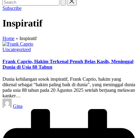
Subscribe
Inspiratif
Home
»
Inspiratif
Posted
Uncategorized
in
Frank Caprio, Hakim Terkenal Penuh Belas Kasih, Meninggal
Dunia di Usia 88 Tahun
Dunia kehilangan sosok inspiratif, Frank Caprio, hakim yang
dikenal sebagai “hakim paling baik di dunia”, yang meninggal dunia
pada usia 88 tahun pada 20 Agustus 2025 setelah berjuang melawan
kanker…
Posted
Gina
by