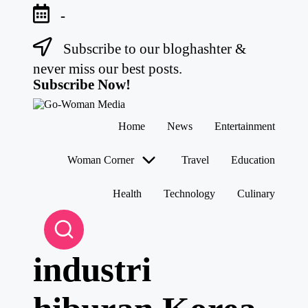
-
Subscribe to our bloghashter &
Skip
to
never miss our best posts.
content
Subscribe Now!
G
Portal
Home
News
Entertainment
o-
Lifestyle
W
Untuk
Wanita
o
Woman Corner
Travel
Education
Indonesia
m
a
Health
Technology
Culinary
n
M
e
di
a
industri