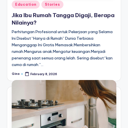
Posted
Education
Stories
in
Jika Ibu Rumah Tangga Digaji, Berapa
Nilainya?
Perhitungan Profesional untuk Pekerjaan yang Selama
Ini Disebut “Hanya di Rumah” Dunia Terbiasa
Menganggap Ini Gratis Memasak.Membersihkan
rumah.Mengurus anak.Mengatur keuangan.Menjadi
penenang saat semua orang lelah. Sering disebut:“kan
cuma di rumah.”…
Gina
February 8, 2026
Posted
by