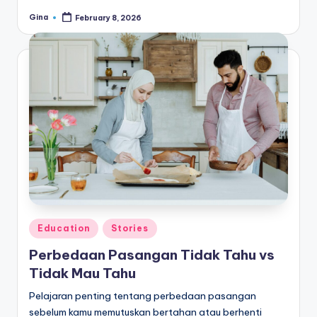
Gina
February 8, 2026
Posted
by
Posted
Education
Stories
in
Perbedaan Pasangan Tidak Tahu vs
Tidak Mau Tahu
Pelajaran penting tentang perbedaan pasangan
sebelum kamu memutuskan bertahan atau berhenti