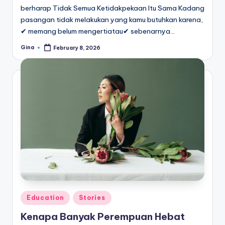
berharap Tidak Semua Ketidakpekaan Itu Sama Kadang
pasangan tidak melakukan yang kamu butuhkan karena,
✔ memang belum mengertiatau✔ sebenarnya…
Gina
February 8, 2026
Posted
by
Posted
Education
Stories
in
Kenapa Banyak Perempuan Hebat