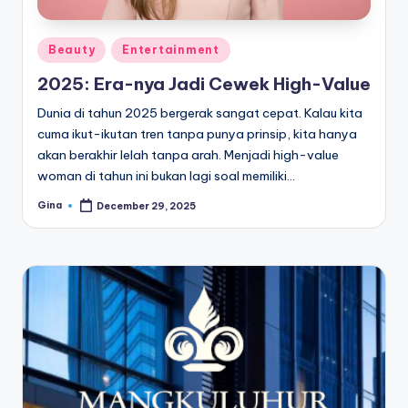
Posted
Beauty
Entertainment
in
2025: Era-nya Jadi Cewek High-Value
Dunia di tahun 2025 bergerak sangat cepat. Kalau kita
cuma ikut-ikutan tren tanpa punya prinsip, kita hanya
akan berakhir lelah tanpa arah. Menjadi high-value
woman di tahun ini bukan lagi soal memiliki…
Gina
December 29, 2025
Posted
by