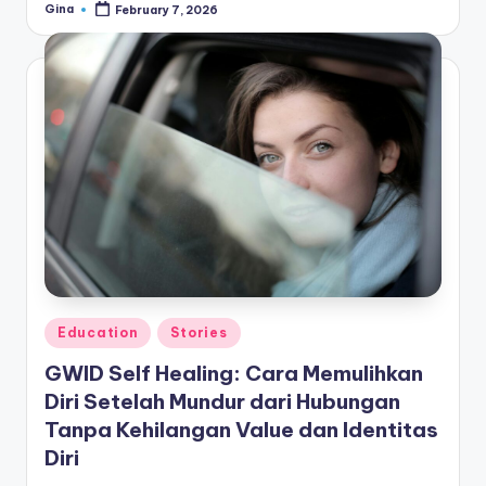
Gina
February 7, 2026
Posted
by
Posted
Education
Stories
in
GWID Self Healing: Cara Memulihkan
Diri Setelah Mundur dari Hubungan
Tanpa Kehilangan Value dan Identitas
Diri