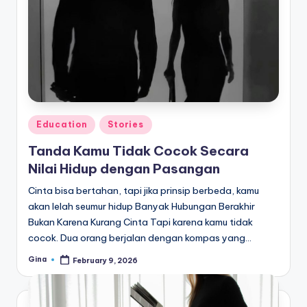
e
di
a
Posted
Education
Stories
in
Tanda Kamu Tidak Cocok Secara
Nilai Hidup dengan Pasangan
Cinta bisa bertahan, tapi jika prinsip berbeda, kamu
akan lelah seumur hidup Banyak Hubungan Berakhir
Bukan Karena Kurang Cinta Tapi karena kamu tidak
cocok. Dua orang berjalan dengan kompas yang…
Gina
February 9, 2026
Posted
by