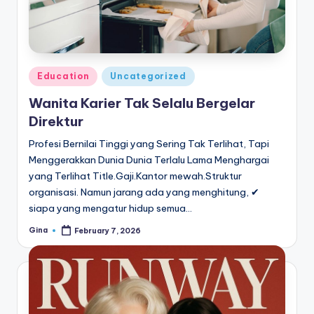
Posted
Education
Uncategorized
in
Wanita Karier Tak Selalu Bergelar
Direktur
Profesi Bernilai Tinggi yang Sering Tak Terlihat, Tapi
Menggerakkan Dunia Dunia Terlalu Lama Menghargai
yang Terlihat Title.Gaji.Kantor mewah.Struktur
organisasi. Namun jarang ada yang menghitung, ✔
siapa yang mengatur hidup semua…
Gina
February 7, 2026
Posted
by