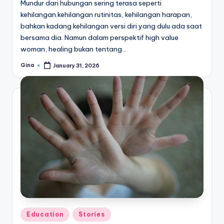
Mundur dari hubungan sering terasa seperti
kehilangan.kehilangan rutinitas, kehilangan harapan,
bahkan kadang kehilangan versi diri yang dulu ada saat
bersama dia. Namun dalam perspektif high value
woman, healing bukan tentang…
Gina
January 31, 2026
Posted
by
Posted
Education
Stories
in