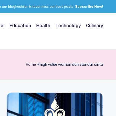
 our bloghashter & never miss our best posts.
Subscribe Now!
el
Education
Health
Technology
Culinary
Home
»
high value woman dan standar cinta