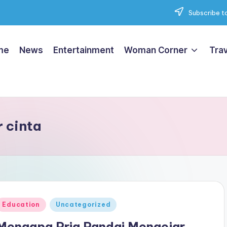
Subscribe to
me
News
Entertainment
Woman Corner
Trav
 cinta
Posted
Education
Uncategorized
n
Mengapa Pria Pandai Mengejar