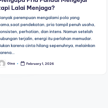
tapi Lalai Menjaga?
Banyak perempuan mengalami pola yang
sama,saat pendekatan, pria tampil penuh usaha,
konsisten, perhatian, dan intens. Namun setelah
hubungan terjalin, energi itu perlahan memudar.
Bukan karena cinta hilang sepenuhnya, melainkan
karena…
Gina
February 1, 2026
osted
y